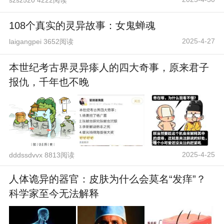
108个真实的灵异故事：女鬼蝉魂
2025-4-27
laigangpei 3652阅读
本世纪考古界灵异瘆人的四大奇事，原来君子
报仇，千年也不晚
2025-4-25
dddssdvvx 8813阅读
人体诡异的器官：皮肤为什么会莫名“发痒”？
科学家至今无法解释