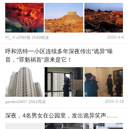
2025-4-4
_.5`s凹特曼 2549阅读
呼和浩特一小区连续多年深夜传出“诡异”噪
音，“罪魁祸首”原来是它！
2025-3-18
garden0407 2061阅读
深夜，4名男女在公园里，发出诡异笑声……