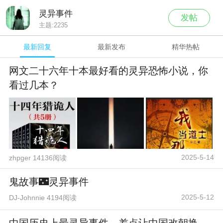
灵异事件
发帖
主题:
2235
最新回复
最新发布
精华热帖
网文二十六年十本最好看的灵异恐怖小说，你
看过几本？
2025-5-14
zhpger 14136阅读
鬼故事🌃灵异事件
2025-5-12
DJ-Johnnie 4194阅读