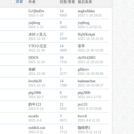
新窗
作者
回复/查看
最后发表
GcQhnDrs
14
aogkxfbkku
2022-1-18
8005
2022-1-18 18:52
yujifeng
0
yujifeng
2022-1-12
2863
2022-1-12 02:21
冰封メ灵儿
17
HqWKekpk
2021-12-18
8384
2021-12-18 21:41
VTO小元宝
14
茶亭
2021-11-30
5880
2021-11-30 13:29
DDOS
19
ch19142003
2021-11-23
7210
2021-11-23 21:02
依岍
1
gfhkssv
2021-10-30
4277
2021-10-30 06:56
lovelin20
14
badmanchan
2021-10-10
7380
2021-10-10 06:27
php2006
0
php2006
2021-10-2
3243
2021-10-2 17:37
奶牛123
11
jxs123
2021-9-13
5931
2021-9-13 03:06
oscarlo
3
hwwlt
2021-9-6
4571
2021-9-6 11:15
roddick.sun
11
咖啡吧1
2021-8-11
7713
2021-8-11 14:12