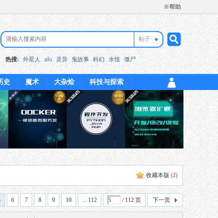
※帮助
帖子
搜
热搜:
外星人
ufo
灵异
鬼故事
科幻
水怪
僵尸
历史
魔术
大杂烩
科技与探索
索
收藏本版
(
2
)
5
6
7
8
9
10
... 112
/ 112 页
下一页