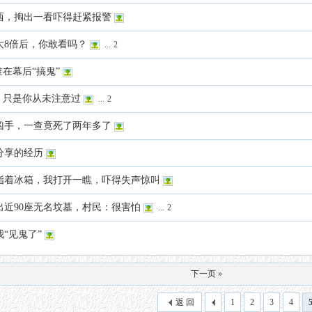
西，掏出一看吓得赶紧报警
大8倍后，你敢看吗？
...
2
在幕后“搞鬼”
，只是你从未注意过
...
2
凶手，一查竟死了两年多了
分享的经历
指着冰箱，我打开一瞧，吓得失声惊叫
近90座无名坟墓，村民：很害怕
...
2
“见鬼了”
下一页 »
返 回
1
2
3
4