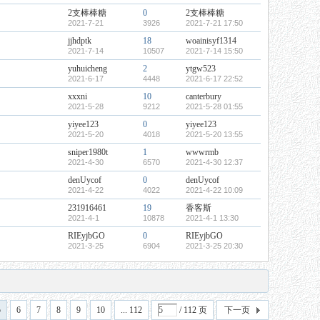
2支棒棒糖
0
2支棒棒糖
2021-7-21
3926
2021-7-21 17:50
jjhdptk
18
woainisyf1314
2021-7-14
10507
2021-7-14 15:50
yuhuicheng
2
ytgw523
2021-6-17
4448
2021-6-17 22:52
xxxni
10
canterbury
2021-5-28
9212
2021-5-28 01:55
yiyee123
0
yiyee123
2021-5-20
4018
2021-5-20 13:55
sniper1980t
1
wwwrmb
2021-4-30
6570
2021-4-30 12:37
denUycof
0
denUycof
2021-4-22
4022
2021-4-22 10:09
231916461
19
香客斯
2021-4-1
10878
2021-4-1 13:30
RIEyjbGO
0
RIEyjbGO
2021-3-25
6904
2021-3-25 20:30
5
6
7
8
9
10
... 112
/ 112 页
下一页