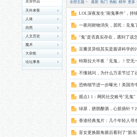
灵异作品
全部主题
最新
热门
热帖
精华
更多
天外来客
LOL深夜发生"闹鬼事件"，
人体
一夜间财物消失，居民：见鬼了
自然
人文历史
“鬼”是否真实存在，遇到了该
魔术
秘
豆瓣灵异组其实是最讲科学的
大杂烩
特斯拉大半夜「见鬼」！空无
论坛事务
不懂就问，为什么万圣节过了还
恐怖细节进一步曝光！美国市中
观点1 1：网民社交账号“见鬼
绿尿，膀胱酿酒，心脏插针？2
网
香港经典鬼片：几个年轻人寻
盲女更换眼角膜后看到了“脏东