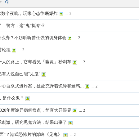
持续数个夜晚，玩家心态彻底爆炸
...
2
！警方：这“鬼”挺专业
怎么办？不妨听听曾仕强的切身体会
...
2
讨论组
...
2
一人的路上，它却看见「幽灵」秒刹车
...
2
有人说自己能“见鬼”
心自杀式爆炸案，处处充斥着诡异和迷惑...
...
2
”，是什么鬼？
020年度诡异病例盘点，简直大开眼界
...
2
求刺激，研究见鬼方法，结果出事了
西”？港式恐怖片的巅峰《见鬼》
...
2