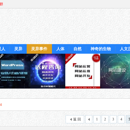
Q群
星人
灵异
灵异事件
人体
自然
神奇的生物
人文
4
返 回
1
2
3
4