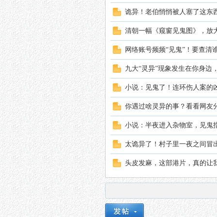
诡异！老伯悄悄被人塞了这东
清朝一幅《窥窗见鬼图》，放
网络账号频频“见鬼”！要查清谁
九大“灵异”现象发生在你身边
小说：见鬼了！连环伤人案的
你遇过啥灵异的事？看看网友
小说：半夜进入杂物室，见鬼
太诡异了！村子里一夜之间冒出
头皮发麻，这部港片，真的让我