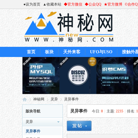
●设为首页
▲收藏本站
◆官方微信
◆公众QQ
★官方微博
©合作
首页
板块
天外来客
UFO与USO
接触外
神秘网
灵异
灵异事件
灵异事件
版块导航
今日:
0
|
主题:
2235
|
排名:
1
灵异
神
»
›
›
灵异事件