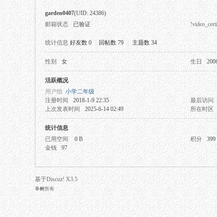
garden0407
(UID: 24386)
邮箱状态
已验证
!video_certi
统计信息
好友数 0
|
回帖数 79
|
主题数 34
性别
女
生日
200
秘
活跃概况
用户组
小学二年级
注册时间
2018-1-9 22:35
最后访问
上次发表时间
2025-6-14 02:49
所在时区
统计信息
已用空间
0 B
积分
399
金钱
97
网
基于Discuz! X3.5
辛树
所有