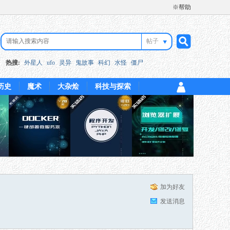
※帮助
帖子
搜
热搜:
外星人
ufo
灵异
鬼故事
科幻
水怪
僵尸
历史
魔术
大杂烩
科技与探索
索
加为好友
发送消息