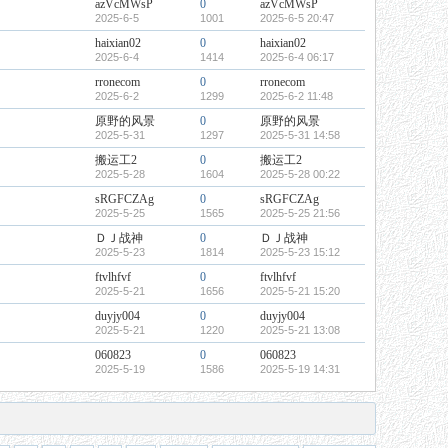
azVcMWsP
0
azVcMWsP
2025-6-5
1001
2025-6-5 20:47
haixian02
0
haixian02
2025-6-4
1414
2025-6-4 06:17
rronecom
0
rronecom
2025-6-2
1299
2025-6-2 11:48
原野的风景
0
原野的风景
2025-5-31
1297
2025-5-31 14:58
搬运工2
0
搬运工2
2025-5-28
1604
2025-5-28 00:22
sRGFCZAg
0
sRGFCZAg
2025-5-25
1565
2025-5-25 21:56
ＤＪ战神
0
ＤＪ战神
2025-5-23
1814
2025-5-23 15:12
ftvlhfvf
0
ftvlhfvf
2025-5-21
1656
2025-5-21 15:20
duyjy004
0
duyjy004
2025-5-21
1220
2025-5-21 13:08
060823
0
060823
2025-5-19
1586
2025-5-19 14:31