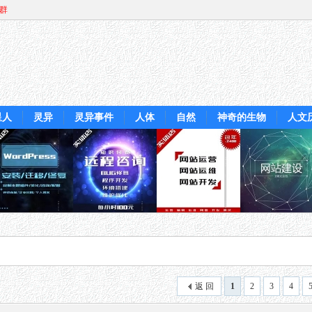
Q群
星人
灵异
灵异事件
人体
自然
神奇的生物
人文
返 回
1
2
3
4