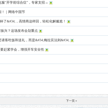
服“开学前综合症”，专家支招→
闹！｜网络中国节
半杯了&#34;，高情商这样回，轻松化解尴尬！
如何振兴？这场发布会划重点
客吃饭和送礼，而是&#34;梅拉宾法则&#34;
新手要赶紧学会，增强开车安全性
下一页 »