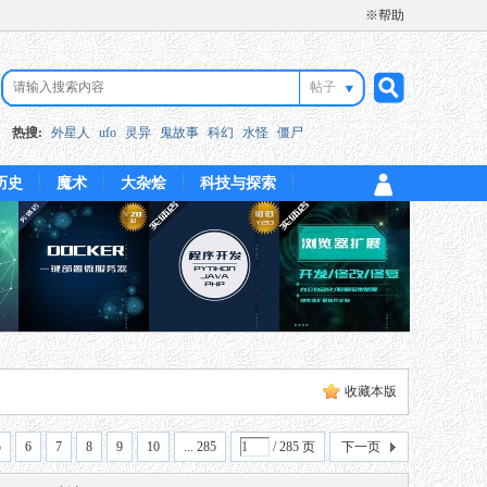
※帮助
帖子
搜
热搜:
外星人
ufo
灵异
鬼故事
科幻
水怪
僵尸
历史
魔术
大杂烩
科技与探索
索
收藏本版
5
6
7
8
9
10
... 285
/ 285 页
下一页