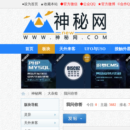
●设为首页
▲收藏本站
◆官方微信
◆公众QQ
★官方微博
©合作
首页
板块
天外来客
UFO与USO
接触外
神秘网
大杂烩
我问你答
我问你答
版块导航
今日:
0
|
主题:
5682
|
排名:
7
灵异
神
»
›
›
天外来客