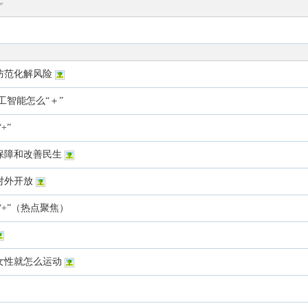
防范化解风险
工智能怎么“＋”
+”
保障和改善民生
对外开放
+”（热点聚焦）
女性就怎么运动