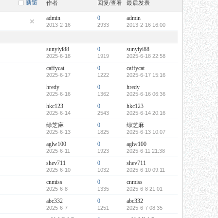
新窗
作者
回复/查看
最后发表
admin
0
admin
2013-2-16
2933
2013-2-16 16:00
sunyiyi88
0
sunyiyi88
2025-6-18
1919
2025-6-18 22:58
caffycat
0
caffycat
2025-6-17
1222
2025-6-17 15:16
hredy
0
hredy
2025-6-16
1362
2025-6-16 06:36
hkc123
0
hkc123
2025-6-14
2543
2025-6-14 20:16
绿芝麻
0
绿芝麻
2025-6-13
1825
2025-6-13 10:07
aglw100
0
aglw100
2025-6-11
1923
2025-6-11 21:38
shev711
0
shev711
2025-6-10
1032
2025-6-10 09:11
cnmiss
0
cnmiss
2025-6-8
1335
2025-6-8 21:01
abc332
0
abc332
2025-6-7
1251
2025-6-7 08:35