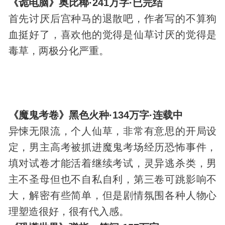
《诡电脑》奥比椰·241万字·已完结
首先讨厌后宫种马的退散吧，作者写的不算狗
血挺好了，喜欢他的觉得是仙草讨厌的觉得是
毒草，两极分化严重。
《魔鬼考卷》黑色火种·134万字·连载中
异悚无限流，个人仙草，非常有意思的开局设
定，男主高考被抓进魔鬼考场经历恐怖事件，
填对试卷才能活着继续考试，灵异逃杀类，男
主不圣母但也不自私自利，第三卷可跳影响不
大，解密有些简单，但是剧情氛围各种人物心
理塑造很好，很有代入感。