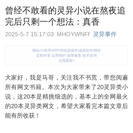
曾经不敢看的灵异小说在熬夜追
完后只剩一个想法：真香
2025-5-7 15:17:03
MHOYWNFf
灵异事件
网站/小程序/APP/浏览器插件/桌面软件/脚本
定制开发·运营维护·故障修复·技术咨询
点我获取>
大家好，我是马哥，关注我不书荒，带您阅遍
所有网文书籍。本次为大家带来了20
灵异
类小
说，这20本是精挑细选的，基本上的全网最火
的20本灵异类网文，希望大家看完本篇文章后
能有所收获！