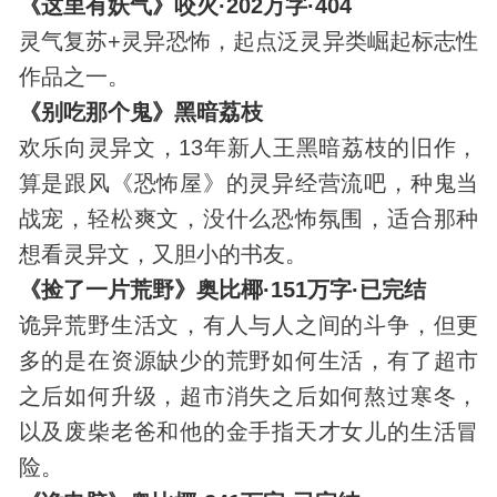
《这里有妖气》咬火·202万字·404
灵气复苏+灵异恐怖，起点泛灵异类崛起标志性
作品之一。
《别吃那个鬼》黑暗荔枝
欢乐向灵异文，13年新人王黑暗荔枝的旧作，
算是跟风《恐怖屋》的灵异经营流吧，种鬼当
战宠，轻松爽文，没什么恐怖氛围，适合那种
想看灵异文，又胆小的书友。
《捡了一片荒野》奥比椰·151万字·已完结
诡异荒野生活文，有人与人之间的斗争，但更
多的是在资源缺少的荒野如何生活，有了超市
之后如何升级，超市消失之后如何熬过寒冬，
以及废柴老爸和他的金手指天才女儿的生活冒
险。