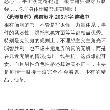
恶心”，手上淡定得抡起一根管钳狂砸对方脑
袋……你丫
身体
比嘴巴诚实啊喂！
《恐怖复苏》佛前献花·205万字·连载中
很有脑洞的书，不管是写鬼怪，力量体系，事
件的紧凑性，烘托气氛方面等等都相当优秀。
特别是克制鬼的规则上，不理想主义主角光环
弱智胜利，也不虐主把鬼弄的真的无解，而是
在几近无解的情况找出一线生机，这点难能可
贵。而且男性角色性格还算饱满不扁平，主要
是剧情一浪接一浪完全不会看累。少有的精
品，仙草。