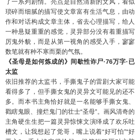
了一系列剧情。亮点是自然清新的文风，看似
琐碎而细腻的描写使文章富有生活气息，由动
作和对话构成文章主体，省去心理描写，给人
一种悬疑重重的感觉，灵异部分没有着重描写
厉鬼外貌，而是从第一视角的感受入手，寥寥
数笔就有种不寒而栗的气氛。
《圣母是如何炼成的》间歇性诈尸·76万字·已
太监
依旧推荐的太监书，手撕鬼子的雷剧大家可能
看得多了，但手撕女鬼的灵异文可能见的还不
多。而本书主角恰好就是一名能够手撕女鬼、
戳瞎鬼眼、撞烂鬼门的壮士“圣母”。画风清奇的
主角硬生生把一篇灵异惊悚文演绎成了欢乐吐
槽文，让我想起了觉哥，嘴上说着“好可怕”“好