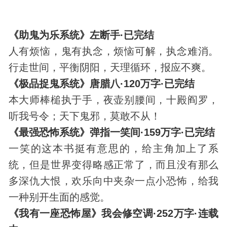
《助鬼为乐系统》左断手·已完结
人有烦恼，鬼有执念，烦恼可解，执念难消。
行走世间，平衡阴阳，天理循环，报应不爽。
《极品捉鬼系统》唐腊八·120万字·已完结
本大师棒槌执于手，夜壶别腰间，十殿阎罗，
听我号令；天下鬼邪，莫敢不从！
《最强恐怖系统》弹指一笑间·159万字·已完结
一笑的这本书挺有意思的，给主角加上了系
统，但是世界变得略感正常了，而且没有那么
多深仇大恨，欢乐向中夹杂一点小恐怖，给我
一种别开生面的感觉。
《我有一座恐怖屋》我会修空调·252万字·连载