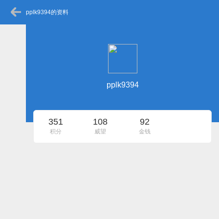
pplk9394的资料
pplk9394
351
108
92
积分
威望
金钱