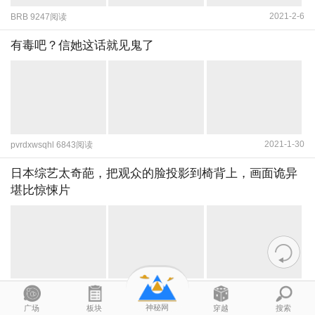
2021-2-6
BRB 9247阅读
有毒吧？信她这话就见鬼了
2021-1-30
pvrdxwsqhl 6843阅读
日本综艺太奇葩，把观众的脸投影到椅背上，画面诡异
堪比惊悚片
2021-1-19
liyong470 4945阅读
神秘网
广场
板块
穿越
搜索