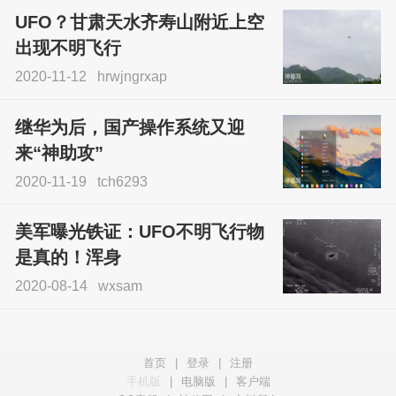
UFO？甘肃天水齐寿山附近上空
出现不明飞行
2020-11-12
hrwjngrxap
继华为后，国产操作系统又迎
来“神助攻”
2020-11-19
tch6293
美军曝光铁证：UFO不明飞行物
是真的！浑身
2020-08-14
wxsam
首页
|
登录
|
注册
手机版
|
电脑版
|
客户端