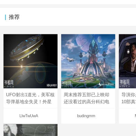
推荐
UFO射出1道光，美军核
周末推荐五部已上映却
导演你
导弹基地全失灵！外星
还没看过的高分科幻电
10部
LlwTwUwA
budingmm