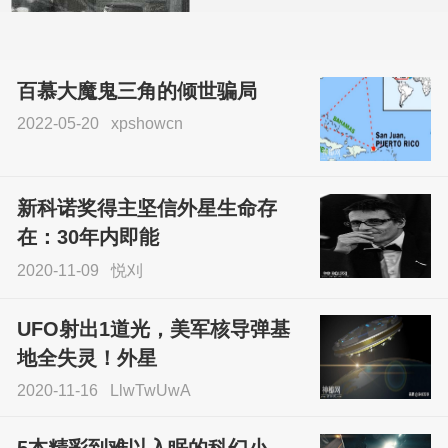
百慕大魔鬼三角的倾世骗局
2022-05-20
xpshowcn
尝试了各种见鬼方法却
不灵验？这就是原因！
新科诺奖得主坚信外星生命存
sskfn
在：30年内即能
2020-11-09
悦刈
UFO射出1道光，美军核导弹基
地全失灵！外星
2020-11-16
LlwTwUwA
5本精彩到难以入眠的科幻小