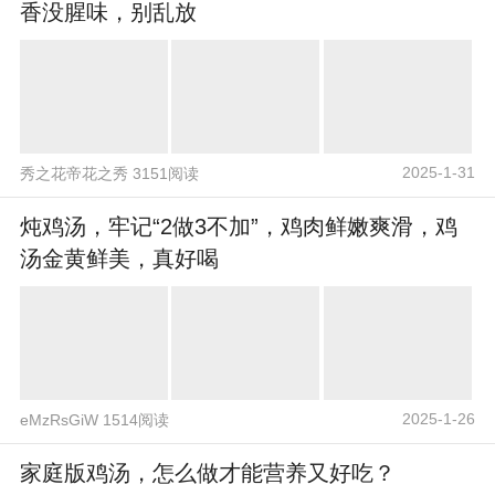
香没腥味，别乱放
2025-1-31
秀之花帝花之秀 3151阅读
炖鸡汤，牢记“2做3不加”，鸡肉鲜嫩爽滑，鸡
汤金黄鲜美，真好喝
2025-1-26
eMzRsGiW 1514阅读
家庭版鸡汤，怎么做才能营养又好吃？