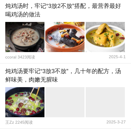
炖鸡汤时，牢记“3放2不放”搭配，最营养最好
喝鸡汤的做法
2025-4-1
ccoral 3423阅读
炖鸡汤要牢记“3放3不放”，几十年的配方，汤
鲜味美，肉嫩无腥味
2025-3-27
王Zz 2245阅读