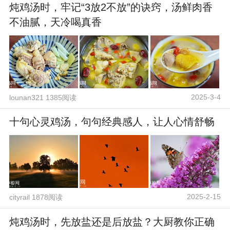
炖鸡汤时，牢记“3放2不放”的诀窍，汤鲜肉香
不油腻，天冷喝真香
2025-3-4
lounan321 1385阅读
十句心灵鸡汤，句句经典感人，让人心情舒畅
2025-2-15
cityrail 1878阅读
炖鸡汤时，先放盐还是后放盐？大厨教你正确