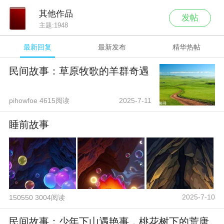
其他作品
发帖
主题:
1948
最新回复
最新发布
精华热帖
民间故事：草原牧歌的羊群奇遇
pihowfoe 4615阅读
2025-7-11
睡前故事
2025-7-10
150550 3004阅读
民间故事：少年下山遇艳事，桃花树下的荒唐