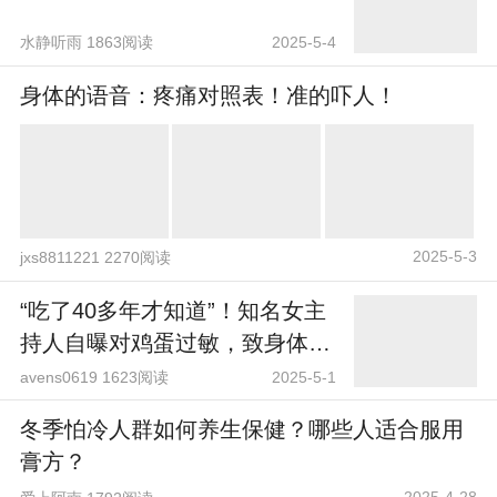
水静听雨 1863阅读
2025-5-4
身体的语音：疼痛对照表！准的吓人！
2025-5-3
jxs8811221 2270阅读
“吃了40多年才知道”！知名女主
持人自曝对鸡蛋过敏，致身体多
处结节
avens0619 1623阅读
2025-5-1
冬季怕冷人群如何养生保健？哪些人适合服用
膏方？
2025-4-28