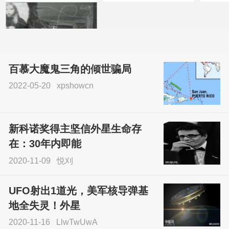
百慕大魔鬼三角的倾世骗局
2022-05-20
xpshowcn
尝试了各种见鬼方法却
不灵验？这就是原因！
新科诺奖得主坚信外星生命存
sskfn
在：30年内即能
2020-11-09
悦刈
UFO射出1道光，美军核导弹基
地全失灵！外星
2020-11-16
LlwTwUwA