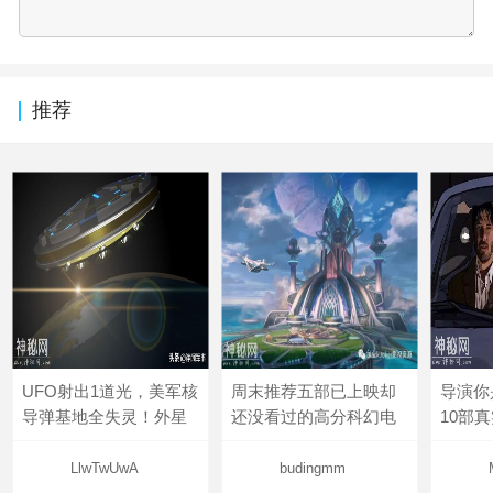
推荐
UFO射出1道光，美军核
周末推荐五部已上映却
导演你
导弹基地全失灵！外星
还没看过的高分科幻电
10部
LlwTwUwA
budingmm