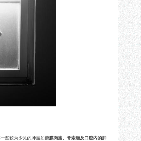
连一些较为少见的肿瘤如
滑膜肉瘤、脊索瘤及口腔内的肿