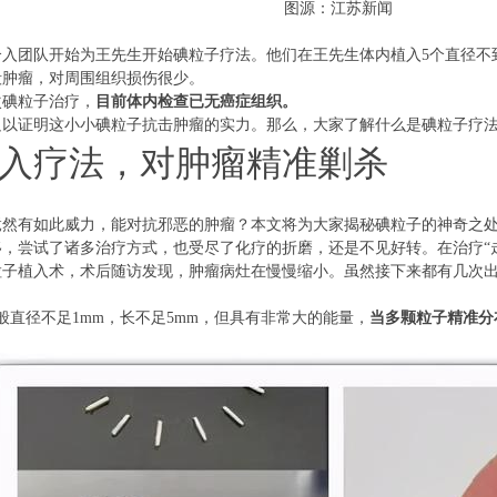
图源：江苏新闻
入团队开始为王先生开始碘粒子疗法。他们在王先生体内植入5个直径不到
毁肿瘤，对周围组织损伤很少。
次碘粒子治疗，
目前体内检查已无癌症组织。
足以证明这小小碘粒子抗击肿瘤的实力。那么，大家了解什么是碘粒子疗
入疗法，对肿瘤精准剿杀
竟然有如此威力，能对抗邪恶的肿瘤？本文将为大家揭秘碘粒子的神奇之
转移，尝试了诸多治疗方式，也受尽了化疗的折磨，还是不见好转。在治疗
粒子植入术，术后随访
发现
，肿瘤病灶在慢慢缩小。虽然接下来都有几次
般直径不足1mm，长不足5mm，但具有非常大的能量，
当多颗粒子精准分