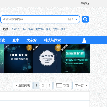
※帮助
帖子
搜
热搜:
外星人
ufo
灵异
鬼故事
科幻
水怪
僵尸
历史
魔术
大杂烩
科技与探索
索
返回列表
1
2
3
/ 3 页
下一页