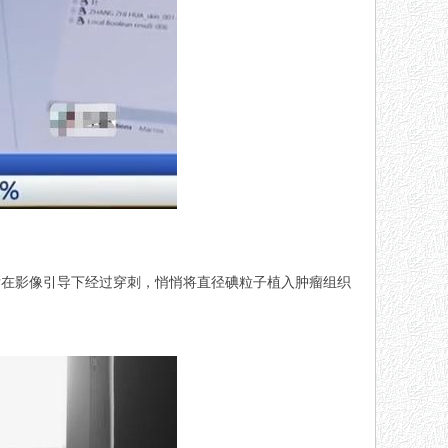
后在影像引导下经过穿刺，悄悄将直径碘粒子植入肿瘤组织