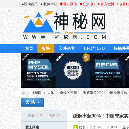
●设为首页
▲收藏本站
◆官方微信
◆公众QQ
★官方微博
©合作
首页
板块
天外来客
UFO与USO
接触外
神秘网
人体
奇怪的疾病
缓解率超90%！中国专家实施抗癌
缓解率超90%！中国专家
查看:
11501
|
回复:
20
神
»
›
›
›
爱上阿南
发表于 2021-8-25 18:59:44
|
显