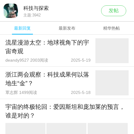
科技与探索
发帖
主题:
3942
最新回复
最新发布
精华热帖
流星漫游太空：地球视角下的宇
宙奇观
deandy9527 2003阅读
2025-5-19
浙江两会观察：科技成果何以落
地生“金”？
覃志辉 1499阅读
2025-5-18
宇宙的终极轮回：爱因斯坦和庞加莱的预言，
谁是对的？