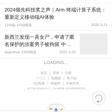
2024领先科技奖之声｜Arm 终端计算子系统：
重新定义移动端AI体验
2025-3-21
1234ljx 1450阅读
新西兰发现一具女尸，申请了匿
名保护的涉案男子被拘留 中国
驻奥克兰总领馆发声
wujinzhen 1340阅读
2025-3-20
LOADING...
首页
|
登录
|
注册
手机版
|
电脑版
|
客户端
QQ客服
|
神秘网
|
辛树所有
滇ICP备13004447号-1
|
滇公网安备 53032802000123号