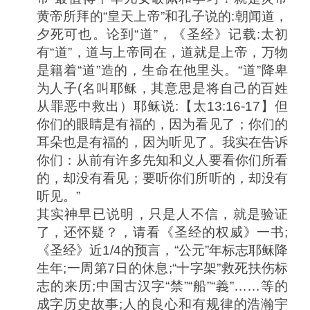
黄帝所拜的“皇天上帝”和孔子说的:朝闻道，
夕死可也。论到“道”，《圣经》记载:太初
有“道”，道与上帝同在，道就是上帝，万物
是籍着“道”造的，生命在他里头。“道”降卑
为人子(名叫耶稣，其意思是将自己的百姓
从罪恶中救出）耶稣说:【太13:16-17】但
你们的眼睛是有福的，因为看见了；你们的
耳朵也是有福的，因为听见了。我实在告诉
你们：从前有许多先知和义人要看你们所看
的，却没有看见；要听你们所听的，却没有
听见。”
其实神早已说明，只是人不信，就是验证
了，还怀疑？，请看《圣经的权威》一书;
《圣经》近1/4的预言，“公元”年标志耶稣降
生年;一周第7日的休息;“十字架”救死扶伤标
志的来历;中国古汉字“禁”“船”“義”……等的
成字历史故事;人的良心和有规律的浩瀚宇