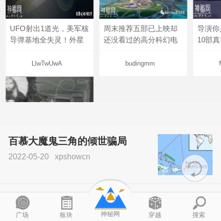
UFO射出1道光，美军核
周末推荐五部已上映却
导演你
导弹基地全失灵！外星
还没看过的高分科幻电
10部
LlwTwUwA
budingmm
百慕大魔鬼三角的倾世骗局
2022-05-20
xpshowcn
尝试了各种见鬼方法却
不灵验？这就是原因！
新科诺奖得主坚信外星生命存
sskfn
在：30年内即能
神秘网
广场
板块
穿越
搜索