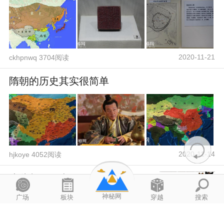
2020-11-21
ckhpnwq 3704阅读
隋朝的历史其实很简单
2020-11-14
hjkoye 4052阅读
这些都是野史
神秘网
广场
板块
穿越
搜索
QijBNKob 3415阅读
2020-11-11