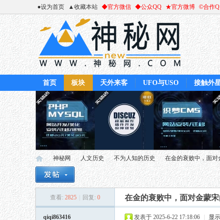
●设为首页
▲收藏本站
◆官方微信
◆公众QQ
★官方微博
©合作
首页
板块
天外来客
UFO与USO
接触外
神秘网
人文历史
不为人知的历史
在金的衰败中，面对金
在金的衰败中，面对金蒙宋
查看:
2825
|
回复:
0
神
»
›
›
›
qiqi863416
发表于 2025-6-22 17:18:06
|
显