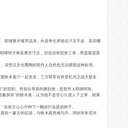
才、耶律善才痛哭流涕，向皇帝乞求留在汴京不走，哀宗哪
；耶律辩才奉旨离开汴京，但也没有投奔三弟，而是寓居真
择，深受汉文化熏陶的契丹人自然也无法摆脱这种处境。
联盟铁木真汗一起夹攻，三方联军在斡里札河之战大获全
里”的官职。而前往草原的册封使，是契丹人耶律阿海。
姿貌异常”的铁木真，认为他不是甘心久居人下之辈，就果
。”在新主公心中种下一颗攻打金廷的种子。
木真统一蒙古的征战，与铁木真患难与共，同饮班朱尼河