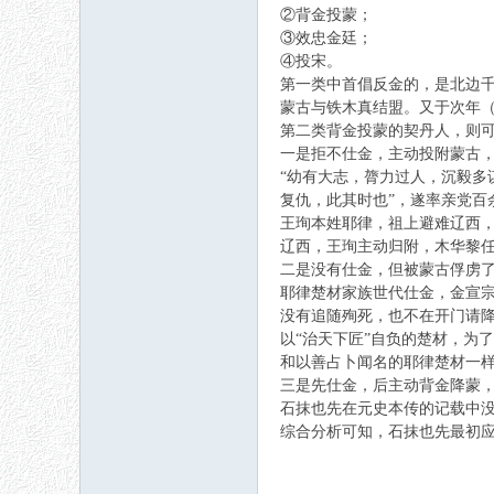
②背金投蒙；
③效忠金廷；
④投宋。
第一类中首倡反金的，是北边千
蒙古与铁木真结盟。又于次年（
第二类背金投蒙的契丹人，则
一是拒不仕金，主动投附蒙古
“幼有大志，膂力过人，沉毅多
复仇，此其时也”，遂率亲党百
王珣本姓耶律，祖上避难辽西，
辽西，王珣主动归附，木华黎
二是没有仕金，但被蒙古俘虏
耶律楚材家族世代仕金，金宣
没有追随殉死，也不在开门请降
以“治天下匠”自负的楚材，为
和以善占卜闻名的耶律楚材一
三是先仕金，后主动背金降蒙
石抹也先在元史本传的记载中没
综合分析可知，石抹也先最初