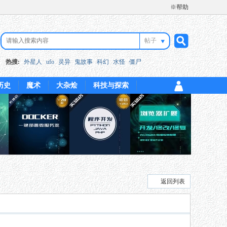
※帮助
帖子
搜
热搜:
外星人
ufo
灵异
鬼故事
科幻
水怪
僵尸
历史
魔术
大杂烩
科技与探索
索
返回列表