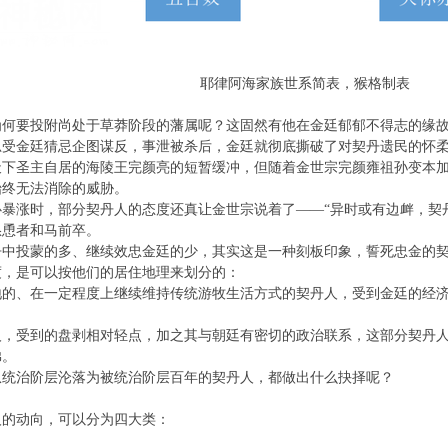
耶律阿海家族世系简表，猴格制表
为何要投附尚处于草莽阶段的藩属呢？这固然有他在金廷郁郁不得志的缘
忍受金廷猜忌企图谋反，事泄被杀后，金廷就彻底撕破了对契丹遗民的怀
天下圣主自居的海陵王完颜亮的短暂缓冲，但随着金世宗完颜雍祖孙变本
始终无法消除的威胁。
暴涨时，部分契丹人的态度还真让金世宗说着了——“异时或有边衅，契
怂恿者和马前卒。
争中投蒙的多、继续效忠金廷的少，其实这是一种刻板印象，誓死忠金的
度，是可以按他们的居住地理来划分的：
地的、在一定程度上继续维持传统游牧生活方式的契丹人，受到金廷的经
。
人，受到的盘剥相对轻点，加之其与朝廷有密切的政治联系，这部分契丹
弟。
从统治阶层沦落为被统治阶层百年的契丹人，都做出什么抉择呢？
人的动向，可以分为四大类：