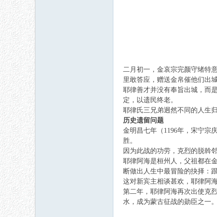
二月初一，金哀宗完颜守绪特
里敢答应，赠送金帛催他们出城
耶律善才并没有奉旨出城，而是
定，以遗民终老。
耶律氏三兄弟迥然不同的人生
历史遗留问题
金明昌七年（1196年，宋宁
胜。
因为此战的功劳，克烈的脱斡邻
耶律阿海是桓州人，父祖都在金
断做出人生中最冒险的抉择：
这对新宾主相谈甚欢，耶律阿海
第二年，耶律阿海再次出使克
水，成为蒙古征战的勋臣之一