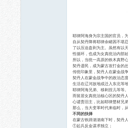
耶律阿海身为宗主国的官员，
自从契丹降将耶律余睹因不堪
了以压迫盘剥为主。虽然有以
性循环，也成为女真统治内部
所以，当统一高原的铁木真野心
契丹遗民，成为蒙古攻打金的
传统印象里，契丹人在蒙金战
契丹人在蒙金战争中的政治态
生活在辽河故地或迁入东北等
耶律阿海兄弟、移剌捏儿等等
而留居女真统治核心区的契丹
心谴责旧主，比如耶律楚材兄
那么，当大变革时代来临时，
不同的抉择
在蒙古铁蹄汹汹南下时，契丹
①起兵反金谋求独立；