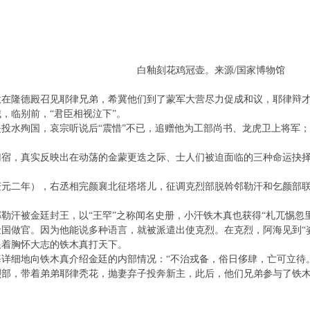
白釉刻花鸡冠壶。来源/国家博物馆
意在隆德殿召见耶律兄弟，希冀他们到了蒙军大营尽力促成和议，耶律辩
，临别前，“君臣相视泣下”。
投水殉国，哀宗听说后“震惜”不已，追赠他为工部尚书、龙虎卫上将军
归宿，真实反映出在动荡的金蒙更迭之际、士人们被迫面临的三种命运抉
宗庆元二年），右丞相完颜襄北征塔塔儿，征调克烈部脱斡邻勒汗和乞颜部
勒汗被金廷封王，以“王罕”之称闻名史册，小汗铁木真也获得“札兀惕忽
国做官。因为他能说多种语言，就被派遣出使克烈。在克烈，阿海见到“
跟着胸怀大志的铁木真打天下。
详细地向铁木真介绍金廷的内部情况：“不治戎备，俗日侈肆，亡可立待
烈部，带着弟弟耶律秃花，抛妻弃子投奔新主，此后，他们兄弟参与了铁
。