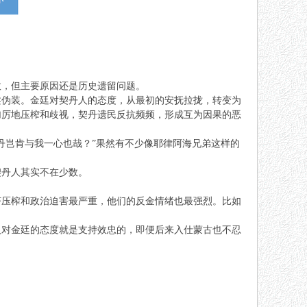
故，但主要原因还是历史遗留问题。
柔伪装。金廷对契丹人的态度，从最初的安抚拉拢，转变为
加厉地压榨和歧视，契丹遗民反抗频频，形成互为因果的恶
丹岂肯与我一心也哉？”果然有不少像耶律阿海兄弟这样的
契丹人其实不在少数。
济压榨和政治迫害最严重，他们的反金情绪也最强烈。比如
人对金廷的态度就是支持效忠的，即便后来入仕蒙古也不忍