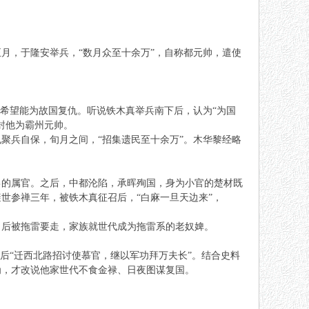
正月，于隆安举兵，“数月众至十余万”，自称都元帅，遣使
，希望能为故国复仇。听说铁木真举兵南下后，认为“为国
封他为霸州元帅。
聚兵自保，旬月之间，“招集遗民至十余万”。木华黎经略
己的属官。之后，中都沦陷，承晖殉国，身为小官的楚材既
世参禅三年，被铁木真征召后，“白麻一旦天边来”，
，后被拖雷要走，家族就世代成为拖雷系的老奴婢。
后“迁西北路招讨使慕官，继以军功拜万夫长”。结合史料
为，才改说他家世代不食金禄、日夜图谋复国。