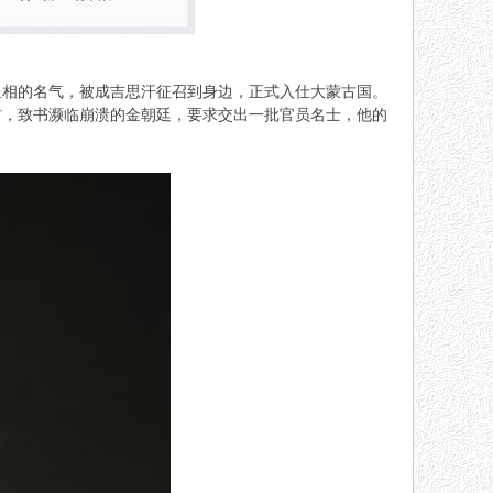
星相的名气，被成吉思汗征召到身边，正式入仕大蒙古国。
材，致书濒临崩溃的金朝廷，要求交出一批官员名士，他的