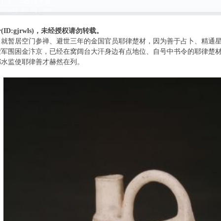
ID:gjrwls)，未经授权请勿转载。
后，就暂居空门参禅、避世三年的金国官员耶律楚材，因为善于占卜、精通
，蒙军围困金汴京，已经在窝阔台大汗身边有点地位、自号中书令的耶律楚
都水监使耶律善才赫然在列。