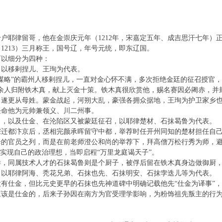
户耶律留哥，他在金崇庆元年（1212年，宋嘉定五年、成吉思汗七年）
1213）三月称王，国号辽，年号元统，即东辽国。
可以细分为四种：
，以移剌捏儿、王珣为代表。
谋略”的霸州人移剌捏儿，一直对金心怀不满，多次拒绝金廷的征召授官
余人归附铁木真，献上灭金十策。铁木真很欣赏他，赐名赛因必阇赤，并
遂更从母姓。蒙金战起，河朔大乱，豪强各拥众据地，王珣为护卫家乡也
任命他为元帅兼领义、川二州事。
了，以及仕金、在沦陷区又被蒙廷征召，以耶律楚材、石抹曷鲁为代表。
宗迁都汴京后，丞相完颜承晖留守中都，举荐时任开州同知的楚材担任自
的官员之列，而是在前老师澄公和尚的举荐下，拜高僧万松行秀为师，避
了实现自己的政治理想，当即启程“万里龙庭谒天子”。
样，同属技术人才的石抹曷鲁则是个厨子，被俘后留在铁木真身边做御厨
，以耶律阿海、秃花兄弟、石抹也先、石抹明安、石抹孛迭儿等为代表。
有仕金，但比元史更早的石抹也先神道碑中明确记载他先“仕金为译事”，
应该是仕金的，后来子孙因在南方为官受理学影响，为粉饰祖先叛主的行