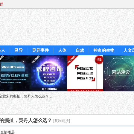
Q群
星人
灵异
灵异事件
人体
自然
神奇的生物
人文
蒙宋的撕扯，契丹人怎么选？ ...
的撕扯，契丹人怎么选？
[复制链接]
示全部楼层