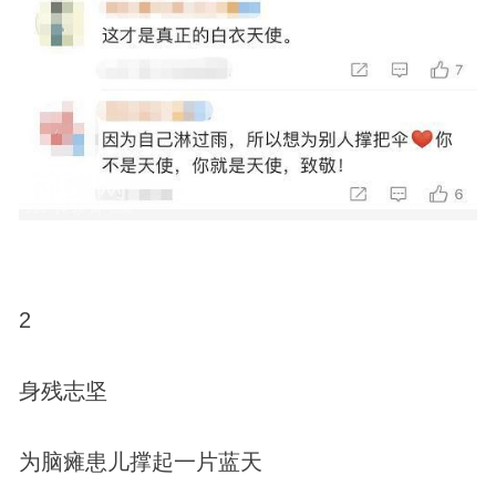
2
身残志坚
为脑瘫患儿撑起一片蓝天