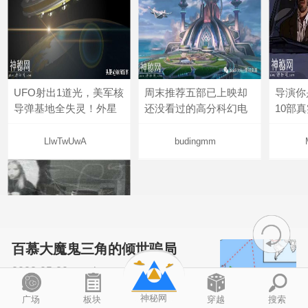
UFO射出1道光，美军核
周末推荐五部已上映却
导演你
导弹基地全失灵！外星
还没看过的高分科幻电
10部
LlwTwUwA
budingmm
百慕大魔鬼三角的倾世骗局
2022-05-20
xpshowcn
尝试了各种见鬼方法却
神秘网
广场
板块
穿越
搜索