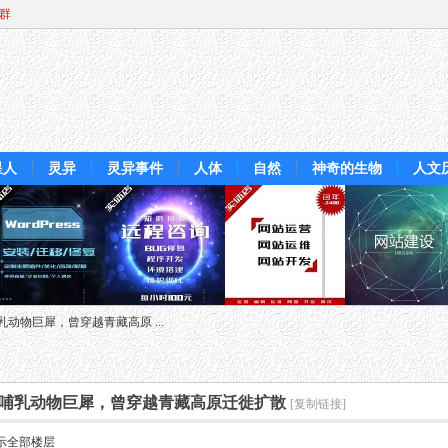
Q群
星人
灵异
灵异事件
人体
自然
神奇的生物
人文
动物巨犀，曾穿越青藏高原 ...
哺乳动物巨犀，曾穿越青藏高原迁徙扩散
[复制链接]
示全部楼层