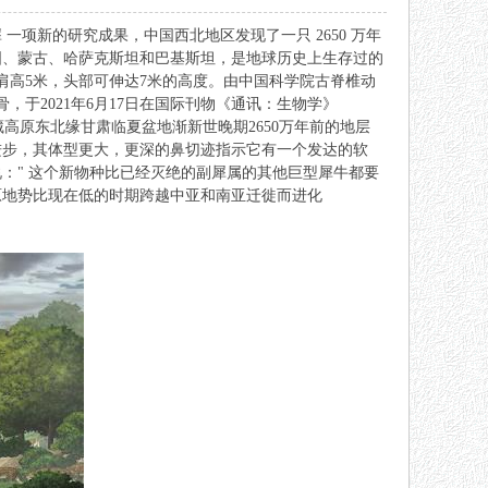
项新的研究成果，中国西北地区发现了一只 2650 万年
国、蒙古、哈萨克斯坦和巴基斯坦，是地球
历史
上生存过的
肩高5米，头部可伸达7米的高度。由中国科学院古脊椎动
于2021年6月17日在国际刊物《通讯：
生物
学》
e）。新种采自青藏高原东北缘甘肃临夏盆地渐新世晚期2650万年前的地层
进步，其体型更大，更深的鼻切迹指示它有一个发达的软
：" 这个新物种比已经灭绝的副犀属的其他巨型犀牛都要
原地势比现在低的时期跨越中亚和南亚迁徙而进化