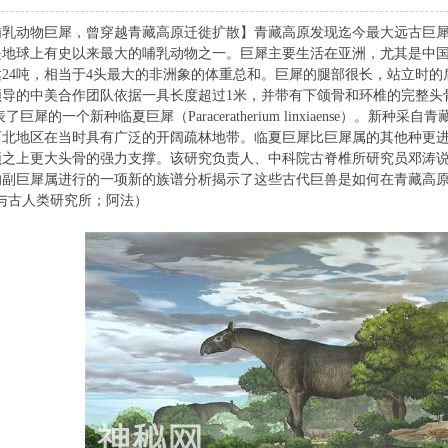
哺乳
动物
巨犀，曾穿越青藏高原迁徙扩散】青藏高原发现迄今最大远古巨犀 一
是地球上有史以来最大的哺乳动物之一。巨犀主要生活在亚洲，尤其是中
24吨，相当于4头最大的非洲象的体重总和。巨犀的腿部很长，站立时的
导的中美合作团队依据一具长度超过1米，并带有下颌骨和环椎的完整头骨，
logy）发表了巨犀的一个新种临夏巨犀（Paraceratherium linxiaens
西北地区在当时具有广泛的开阔疏林地带。临夏巨犀比巨犀属的其他种更
之上更大头骨的强力支撑。该研究负责人、中科院古脊椎所研究员邓涛说
在内的副巨犀属进行的一项新的族谱分析揭示了这些
古代
巨兽是如何在青藏高
与古人类研究所；阿法）