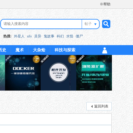
※帮助
帖子
搜
热搜:
外星人
ufo
灵异
鬼故事
科幻
水怪
僵尸
历史
魔术
大杂烩
科技与探索
索
返回列表