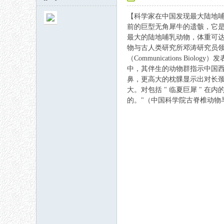
【科学家在中国
发现
最大陆地
前的巨型无角犀牛的遗骸，它
最大的陆地哺乳动物，体重可达
物与古人类研究所邓涛研究员领
（Communications Bio
中，其伴生的动物群指示中国
鼻，更高大的枕髁显示出对长颈
秘
大。对包括 " 临夏巨犀 " 
的。"（中国科学院古脊椎动物
网