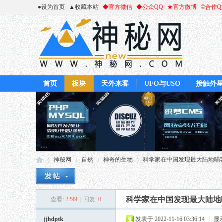
●设为首页
▲收藏本站
◆官方微信
◆公众QQ
★官方微博
©合作
首页
板块
天外来客
UFO与USO
接触外
神秘网
自然
神奇的生物
科学家在中国发现最大陆地哺乳
科学家在中国发现最大陆地
查看:
2299
|
回复:
0
神
»
›
›
›
jjhdptk
发表于 2022-11-16 03:36:14
|
显