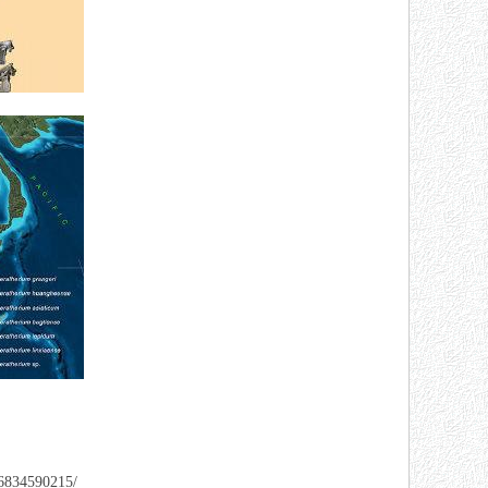
4590215/