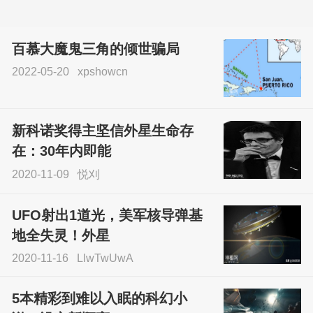
百慕大魔鬼三角的倾世骗局
2022-05-20
xpshowcn
尝试了各种见鬼方法却
不灵验？这就是原因！
新科诺奖得主坚信外星生命存
sskfn
在：30年内即能
2020-11-09
悦刈
UFO射出1道光，美军核导弹基
地全失灵！外星
2020-11-16
LlwTwUwA
5本精彩到难以入眠的科幻小