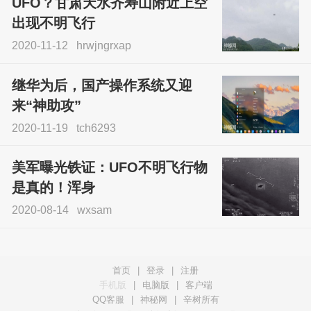
UFO？甘肃天水齐寿山附近上空
出现不明飞行
2020-11-12
hrwjngrxap
继华为后，国产操作系统又迎
来“神助攻”
2020-11-19
tch6293
美军曝光铁证：UFO不明飞行物
是真的！浑身
2020-08-14
wxsam
首页
|
登录
|
注册
手机版
|
电脑版
|
客户端
QQ客服
|
神秘网
|
辛树所有