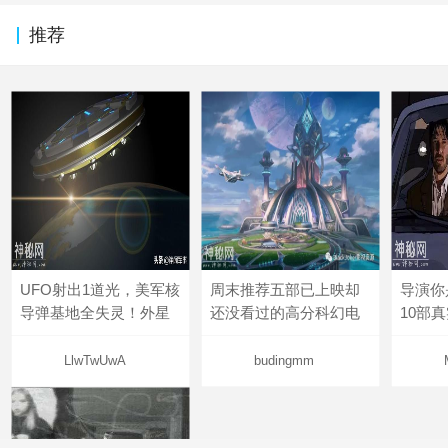
推荐
UFO射出1道光，美军核
周末推荐五部已上映却
导演你
导弹基地全失灵！外星
还没看过的高分科幻电
10部
LlwTwUwA
budingmm