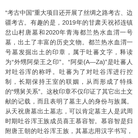
“考古中国”重大项目还开展了丝绸之路考古、边
疆考古。有趣的是，2019年的甘肃天祝祁连镇
岔山村唐墓和2020年青海都兰热水血渭一号
墓，出土了丰富的历史文物。都兰热水血渭一
号墓发掘出土的印章，属于吐蕃文字，释读
为“外甥阿柴王之印”。“阿柴(A—Za)”是吐蕃人
对吐谷浑的称呼。吐蕃为了对吐谷浑进行控
制，长期保持王室的联姻，从而形成了特殊
的“甥舅关系”。这枚印章不仅印证了其它出土文
献的记载，而且表明了墓主人的身份与族属。
从天祝唐墓出土墓志，可以肯定墓主人是武周
时期吐谷浑王族成员喜王慕容智。慕容智是归
附唐王朝的吐谷浑王族，其墓志用汉字书写，