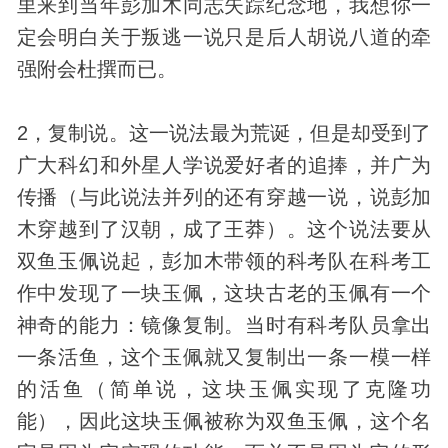
里来到当年彭加木同志失踪纪念地，我想你一
定会明白关于叛逃一说只是后人胡说八道的牵
强附会杜撰而已。
2，复制说。这一说法最为荒诞，但是却受到了
广大
科幻
和
外星人
学说爱好者的追捧，并广为
传播（与此说法并列的还有穿越一说，说彭加
木穿越到了汉朝，成了王莽）。这个说法要从
双鱼玉佩说起，彭加木带领的科考队在科考工
作中
发现
了一块玉佩，这块古老的玉佩有一个
神奇的能力：镜像复制。当时有科考队员拿出
一条活鱼，这个玉佩就又复制出一条一模一样
的活鱼（简单说，这块玉佩实现了克隆功
能），因此这块玉佩被称为双鱼玉佩，这个名