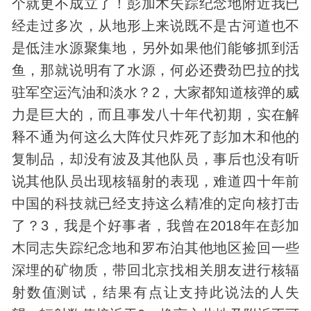
个就更不成立了！彭加木失踪纪念地附近我已
经走过多次，从地形上来说既不是古河道也不
是低洼水源聚集地，另外如果他们能够抓到活
鱼，那就说明有了水源，何必还费劲巴拉的找
驻军空运汽油和淡水？2，大家都知道核弹的威
力是巨大的，而且事发八十年代初期，实在解
释不通为何这么大阵仗只炸死了彭加木和他的
复制品，却没有波及其他队员，事后也没有听
说其他队员出现核辐射的表现，难道四十年前
中国的
科技
就已经支持这么精准的定向核打击
了？3，我是个好事者，我曾在2018年在彭加
木同志失踪纪念地和罗布泊其他地区捡回一些
深埋的矿物质，带回北京找相关朋友进行核辐
射数值测试，结果有点让支持此说法的人失