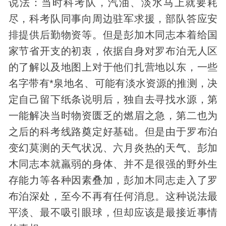
说法：当时科考队，汽油、淡水马上就要耗
尽，科考队同事向周边驻军求援，部队答应安
排提供后勤物资等。但是彭加木同志本着给国
家节省开支的初衷，依据自身对罗布泊无人区
的了解以及地图上对于他们扎营地以东，一些
名字带有*泉地名、可能有淡水资源的推测，决
定自己留下纸条说明后，独自去寻找水源，第
一能解决当时物资匮乏的燃眉之急，第二也为
之后的科考线路奠定好基础。但是由于罗布泊
变幻莫测的天气状况、六月炎热的天气、彭加
木同志本就羸弱的
身体
、并不是很强的野外生
存能力等各种因素叠加，彭加木同志走入了罗
布泊深处，至今不再有任何消息。这种说法最
平淡、最不吸引眼球，但却应该是最接近事情