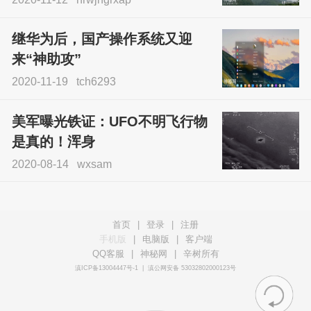
继华为后，国产操作系统又迎
来“神助攻”
2020-11-19
tch6293
美军曝光铁证：UFO不明飞行物
是真的！浑身
2020-08-14
wxsam
首页
|
登录
|
注册
手机版
|
电脑版
|
客户端
QQ客服
|
神秘网
|
辛树所有
滇ICP备13004447号-1
|
滇公网安备 53032802000123号