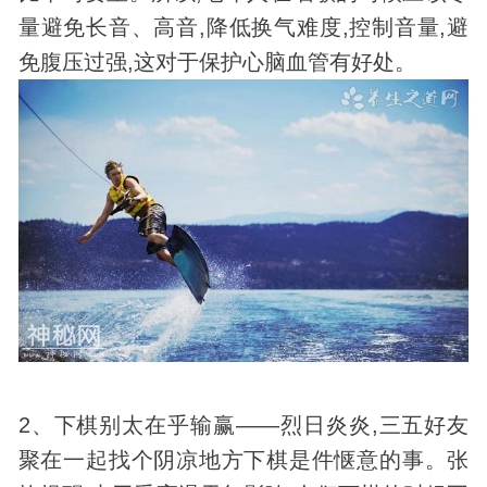
量避免长音、高音,降低换气难度,控制音量,避
免腹压过强,这对于保护心脑血管有好处。
2、下棋别太在乎输赢——烈日炎炎,三五好友
聚在一起找个阴凉地方下棋是件惬意的事。张