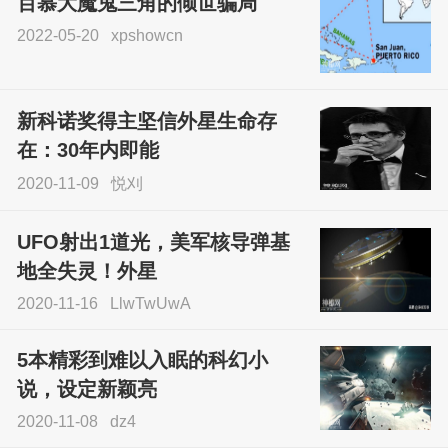
百慕大魔鬼三角的倾世骗局
2022-05-20
xpshowcn
尝试了各种见鬼方法却
不灵验？这就是原因！
新科诺奖得主坚信外星生命存
sskfn
在：30年内即能
2020-11-09
悦刈
UFO射出1道光，美军核导弹基
地全失灵！外星
2020-11-16
LlwTwUwA
5本精彩到难以入眠的科幻小
说，设定新颖亮
2020-11-08
dz4