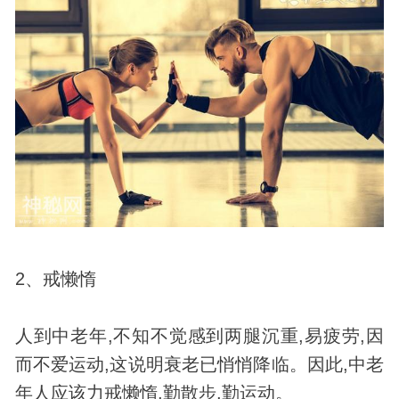
2、戒懒惰
人到中老年,不知不觉感到两腿沉重,易疲劳,因
而不爱运动,这说明衰老已悄悄降临。因此,中老
年人应该力戒懒惰,勤散步,勤运动。