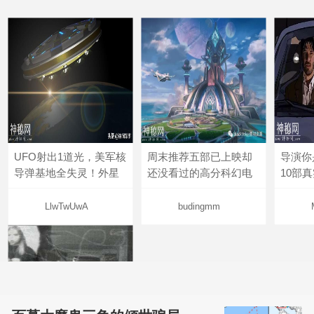
UFO射出1道光，美军核
周末推荐五部已上映却
导演你
导弹基地全失灵！外星
还没看过的高分科幻电
10部
LlwTwUwA
budingmm