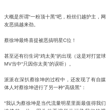
大概是所谓“一粉顶十黑”吧，粉丝们越护主，网
友恶搞越来劲。
蔡徐坤最终喜提被恶搞明星C位！
甚至还有衍生词“鸡太美”的出现（这是对打篮球
MV当中“只因你太美”的误听）。
派派在深扒蔡徐坤的过程中，还
发现
了有自媒
体人对蔡徐坤进行了另一种“高级黑”：
“我认为蔡徐坤是当代流量明星里面最值得我们