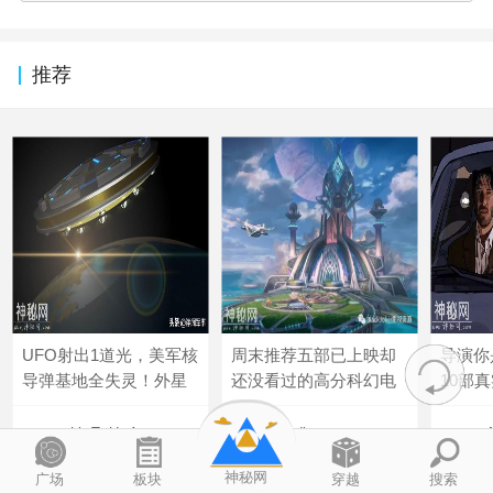
推荐
UFO射出1道光，美军核
周末推荐五部已上映却
导演你
导弹基地全失灵！外星
还没看过的高分科幻电
10部
LlwTwUwA
budingmm
神秘网
广场
板块
穿越
搜索