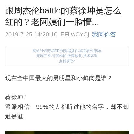
跟周杰伦battle的蔡徐坤是怎么
红的？老阿姨们一脸懵...
2019-7-25 14:20:10
EFLwCYCj
我问你答
网站/小程序/APP/浏览器插件/桌面软件/脚本
定制开发·运营维护·故障修复·技术咨询
点我获取>
现在全中国最火的男明星和小鲜肉是谁？
蔡徐坤！
派派相信，99%的人都听过他的名字，却不知
道是谁。