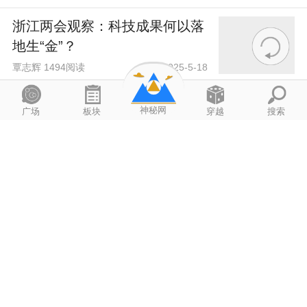
浙江两会观察：科技成果何以落
地生“金”？
覃志辉 1494阅读
2025-5-18
宇宙的终极轮回：爱因斯坦和庞加莱的预言，
神秘网
广场
板块
穿越
搜索
谁是对的？
2025-5-17
显一时a 1830阅读
科技赋能“菜园子”
圣战天尊 1324阅读
2025-5-16