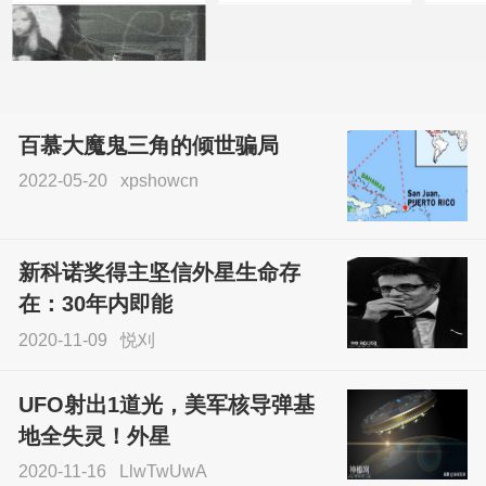
百慕大魔鬼三角的倾世骗局
2022-05-20
xpshowcn
尝试了各种见鬼方法却
不灵验？这就是原因！
新科诺奖得主坚信外星生命存
sskfn
在：30年内即能
2020-11-09
悦刈
UFO射出1道光，美军核导弹基
地全失灵！外星
2020-11-16
LlwTwUwA