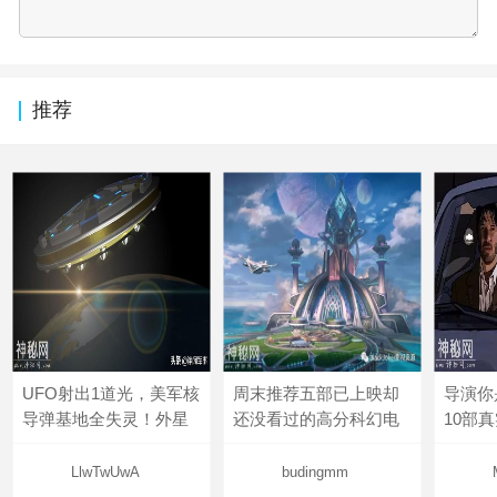
推荐
UFO射出1道光，美军核
周末推荐五部已上映却
导演你
导弹基地全失灵！外星
还没看过的高分科幻电
10部
LlwTwUwA
budingmm