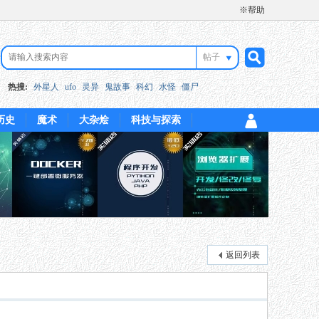
※帮助
帖子
搜
热搜:
外星人
ufo
灵异
鬼故事
科幻
水怪
僵尸
历史
魔术
大杂烩
科技与探索
索
返回列表