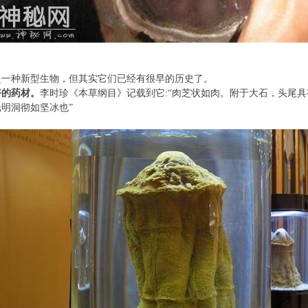
是一种新型生物，但其实它们已经有很早的
历史
了。
好的药材。
李时珍《本草纲目》记载到它:“肉芝状如肉。附于大石，头尾
明洞彻如坚冰也”