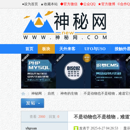
●设为首页
▲收藏本站
◆官方微信
◆公众QQ
★官方微博
©合作
首页
板块
天外来客
UFO与USO
接触外
神秘网
自然
神奇的生物
不是动物也不是植物，难道它们
不是动物也不是植物，难道
查看:
2060
|
回复:
0
神
»
›
›
›
yhpyan
发表于 2025-6-27 04:26:53
|
显