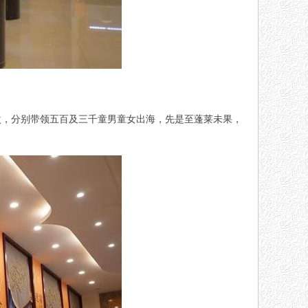
次，分别带领五百及三千童男童女出海，先是至蓬莱未果，