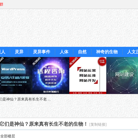
Q群
星人
灵异
灵异事件
人体
自然
神奇的生物
人文
是神仙？原来真有长生不老 ...
它们是神仙？原来真有长生不老的生物！
[复制链接]
示全部楼层