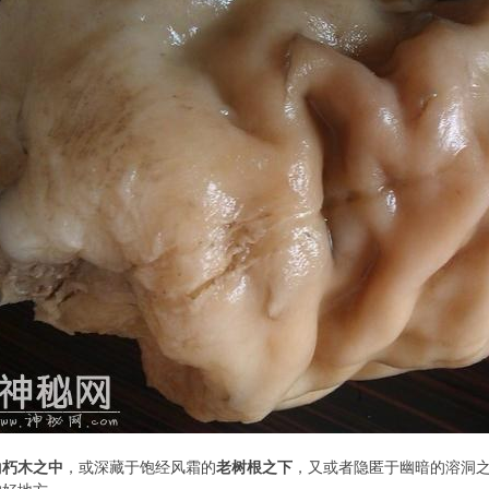
的
朽木之中
，或深藏于饱经风霜的
老树根之下
，又或者隐匿于幽暗的溶洞