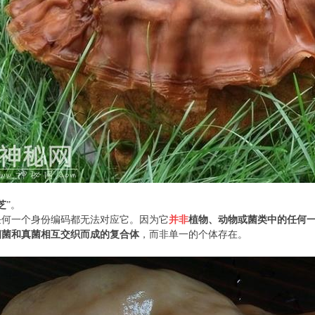
芝
”。
任何一个身份编码都无法对应它。因为它
并非
植物、动物或菌类中的任何
细菌
和真菌相互交织而成的复合体
，而非单一的个体存在。