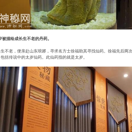
岁被描绘成长生不老的丹药。
长生不老，便亲赴山东琅琊，寻求名方士徐福助其寻找仙药。徐福先后两
中包括传说中的太岁仙药。此仙药指的就是太岁。