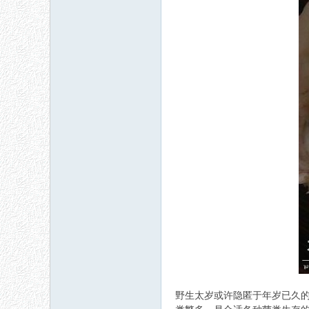
野生太岁或许隐匿于年岁已久