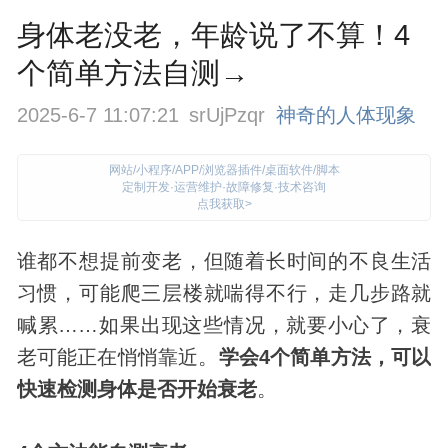
身体老没老，年龄说了不算！4
个简单方法自测→
2025-6-7 11:07:21
srUjPzqr
神奇的人体现象
网站/小程序/APP/浏览器插件/桌面软件/脚本
定制开发·运营维护·故障修复·技术咨询
点我获取>
谁都不想提前变老，但随着长时间的不良生活
习惯，可能爬三层楼就喘得不行，走几步路就
喊累……如果出现这些情况，就要小心了，衰
老可能正在悄悄靠近。
学会4个简单方法，可以
快速检测
身体
是否开始衰老
。