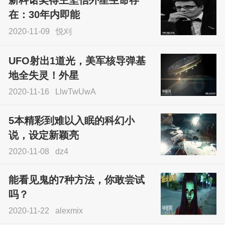
新科诺奖得主坚信外星生命存
sskfn
在：30年内即能
2020-11-09
悦刈
UFO射出1道光，美军核导弹基
地全失灵！外星
2020-11-16
LlwTwUwA
5本精彩到难以入眠的科幻小
说，设定新颖亮
2020-11-08
dz4
能看见鬼的7种方法，你敢尝试
吗？
2020-11-22
alexmix