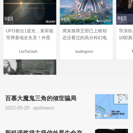
UFO射出1道光，美军核
周末推荐五部已上映却
导演你
导弹基地全失灵！外星
还没看过的高分科幻电
10部
LlwTwUwA
budingmm
百慕大魔鬼三角的倾世骗局
2022-05-20
xpshowcn
尝试了各种见鬼方法却
不灵验？这就是原因！