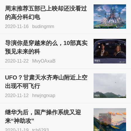
周末推荐五部已上映却还没看过
的高分科幻电
2020-11-16
budingmm
导演你是穿越来的么，10部真实
预见未来的科
2020-11-22
MvyOAxaB
UFO？甘肃天水齐寿山附近上空
出现不明飞行
2020-11-12
hrwjngrxap
继华为后，国产操作系统又迎
来“神助攻”
2020-11-19
tch6293