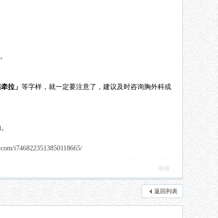
”。
膜牵拉」
等字样，就一定要注意了，建议及时咨询胸外科或
的。
68223513850118665/
举报
返回列表