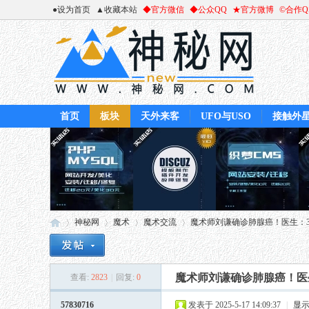
●设为首页
▲收藏本站
◆官方微信
◆公众QQ
★官方微博
©合作
首页
板块
天外来客
UFO与USO
接触外
神秘网
魔术
魔术交流
魔术师刘谦确诊肺腺癌！医生：3种
魔术师刘谦确诊肺腺癌！医
查看:
2823
|
回复:
0
神
»
›
›
›
57830716
发表于 2025-5-17 14:09:37
|
显