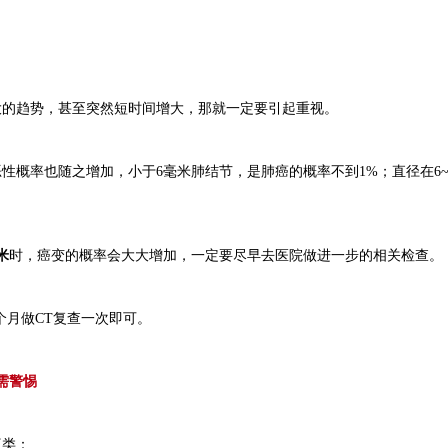
大的趋势，甚至突然短时间增大，那就一定要引起重视。
概率也随之增加，小于6毫米肺结节，是肺癌的概率不到1%；直径在6~8
。
米
时，癌变的概率会大大增加，一定要尽早去医院做进一步的相关检查。
2个月做CT复查一次即可。
需警惕
三类：