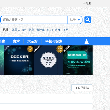
※帮助
帖子
搜
热搜:
外星人
ufo
灵异
鬼故事
科幻
水怪
僵尸
历史
魔术
大杂烩
科技与探索
索
返回列表