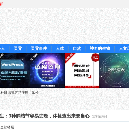
Q群
星人
灵异
灵异事件
人体
自然
神奇的生物
人文
肺结节容易变癌，体检 ...
生：3种肺结节容易变癌，体检查出来要当心
[复制链接]
示全部楼层