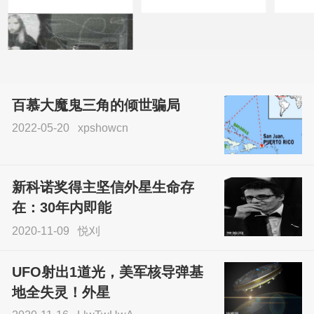
百慕大魔鬼三角的倾世骗局
2022-05-20
xpshowcn
尝试了各种见鬼方法却
不灵验？这就是原因！
新科诺奖得主坚信外星生命存
sskfn
在：30年内即能
2020-11-09
悦刈
UFO射出1道光，美军核导弹基
地全失灵！外星