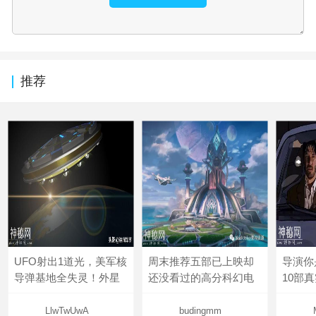
推荐
UFO射出1道光，美军核
周末推荐五部已上映却
导演你
导弹基地全失灵！外星
还没看过的高分科幻电
10部
LlwTwUwA
budingmm