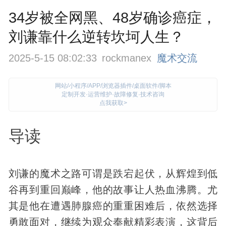
34岁被全网黑、48岁确诊癌症，
刘谦靠什么逆转坎坷人生？
2025-5-15 08:02:33
rockmanex
魔术交流
网站/小程序/APP/浏览器插件/桌面软件/脚本
定制开发·运营维护·故障修复·技术咨询
点我获取>
导读
刘谦的
魔术
之路可谓是跌宕起伏，从辉煌到低
谷再到重回巅峰，他的故事让人热血沸腾。尤
其是他在遭遇肺腺癌的重重困难后，依然选择
勇敢面对，继续为观众奉献精彩表演，这背后