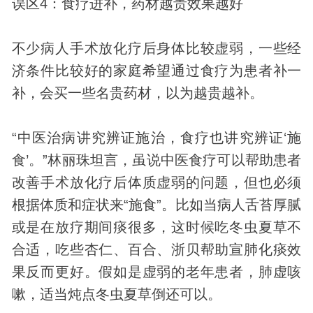
误区4：食疗进补，药材越贵效果越好
不少病人手术放化疗后身体比较虚弱，一些经
济条件比较好的家庭希望通过食疗为患者补一
补，会买一些名贵药材，以为越贵越补。
“中医治病讲究辨证施治，食疗也讲究辨证‘施
食’。”林丽珠坦言，虽说中医食疗可以帮助患者
改善手术放化疗后体质虚弱的问题，但也必须
根据体质和症状来“施食”。比如当病人舌苔厚腻
或是在放疗期间痰很多，这时候吃冬虫夏草不
合适，吃些杏仁、百合、浙贝帮助宣肺化痰效
果反而更好。假如是虚弱的老年患者，肺虚咳
嗽，适当炖点冬虫夏草倒还可以。