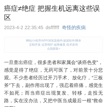
癌症≠绝症 把握生机远离这些误
区
2023-4-2 22:35:45
dsffffff
奇怪的疾病
网站/小程序/APP/浏览器插件/桌面软件/脚本
定制开发·运营维护·故障修复·技术咨询
点我获取>
一旦查出癌症，很多患者和家属会“谈癌色变”，
感觉是得了
绝症
，无药可医了，对前景十分悲
观。不少患者经历过开刀手术、放化疗，“三板
斧”下去，副作用出现了，强忍着癌痛，感觉生
不如死；而当癌症出现复发、转移，走投无
路，实在没办法，又把中医当成最后一根“救命