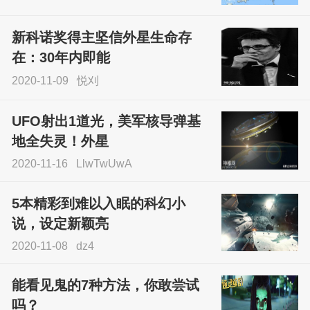
尝试了各种见鬼方法却
不灵验？这就是原因！
新科诺奖得主坚信外星生命存
sskfn
在：30年内即能
2020-11-09
悦刈
UFO射出1道光，美军核导弹基
地全失灵！外星
2020-11-16
LlwTwUwA
5本精彩到难以入眠的科幻小
说，设定新颖亮
2020-11-08
dz4
能看见鬼的7种方法，你敢尝试
吗？