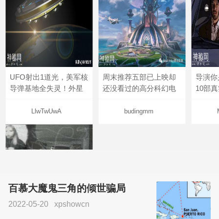
UFO射出1道光，美军核
周末推荐五部已上映却
导演你
导弹基地全失灵！外星
还没看过的高分科幻电
10部
LlwTwUwA
budingmm
百慕大魔鬼三角的倾世骗局
2022-05-20
xpshowcn