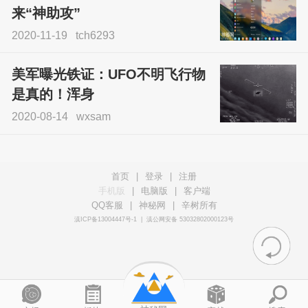
来“神助攻”
2020-11-19
tch6293
美军曝光铁证：UFO不明飞行物
是真的！浑身
2020-08-14
wxsam
首页
|
登录
|
注册
手机版
|
电脑版
|
客户端
QQ客服
|
神秘网
|
辛树所有
滇ICP备13004447号-1
|
滇公网安备 53032802000123号