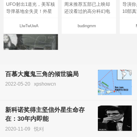
UFO射出1道光，美军核
周末推荐五部已上映却
导演你
导弹基地全失灵！外星
还没看过的高分科幻电
10部
LlwTwUwA
budingmm
百慕大魔鬼三角的倾世骗局
2022-05-20
xpshowcn
尝试了各种见鬼方法却
不灵验？这就是原因！
新科诺奖得主坚信外星生命存
sskfn
在：30年内即能
2020-11-09
悦刈