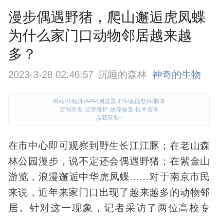
漫步偶遇野猪，爬山邂逅虎凤蝶
为什么家门口动物邻居越来越
多？
2023-3-28 02:46:57
沉睡的森林
神奇的生物
网站/小程序/APP/浏览器插件/桌面软件/脚本
定制开发·运营维护·故障修复·技术咨询
点我获取>
在市中心即可观察到野生长江江豚；在老山森
林公园漫步，说不定还会偶遇野猪；在紫金山
游览，浪漫邂逅中华虎凤蝶……对于南京市民
来说，近年来家门口出现了越来越多的
动物
邻
居。针对这一现象，记者采访了两位高校专