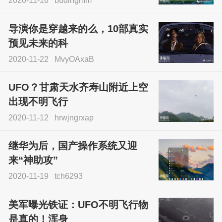
2020-11-16
budingmm
导演你是穿越来的么，10部真实
预见未来的科
2020-11-22
MvyOAxaB
UFO？甘肃天水齐寿山附近上空
出现不明飞行
2020-11-12
hrwjngrxap
继华为后，国产操作系统又迎
来“神助攻”
2020-11-19
tch6293
美军曝光铁证：UFO不明飞行物
是真的！浑身