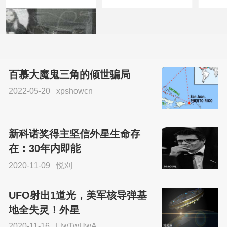
百慕大魔鬼三角的倾世骗局
2022-05-20
xpshowcn
尝试了各种见鬼方法却
不灵验？这就是原因！
新科诺奖得主坚信外星生命存
sskfn
在：30年内即能
2020-11-09
悦刈
UFO射出1道光，美军核导弹基
地全失灵！外星
2020-11-16
LlwTwUwA