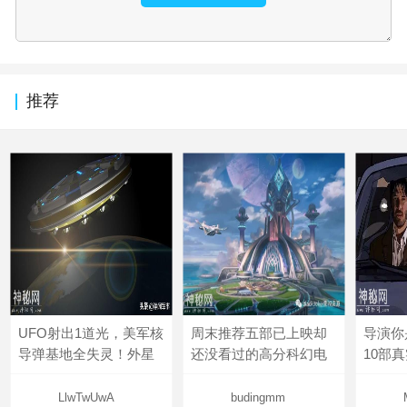
推荐
UFO射出1道光，美军核
周末推荐五部已上映却
导演你
导弹基地全失灵！外星
还没看过的高分科幻电
10部
LlwTwUwA
budingmm