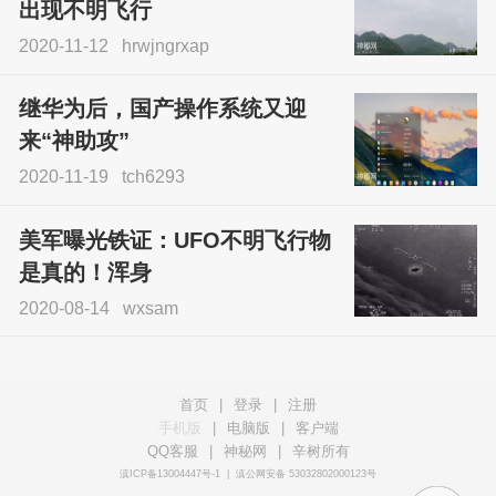
出现不明飞行
2020-11-12
hrwjngrxap
继华为后，国产操作系统又迎
来“神助攻”
2020-11-19
tch6293
美军曝光铁证：UFO不明飞行物
是真的！浑身
2020-08-14
wxsam
首页
|
登录
|
注册
手机版
|
电脑版
|
客户端
QQ客服
|
神秘网
|
辛树所有
滇ICP备13004447号-1
|
滇公网安备 53032802000123号