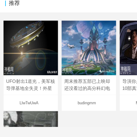
推荐
UFO射出1道光，美军核
周末推荐五部已上映却
导演你
导弹基地全失灵！外星
还没看过的高分科幻电
10部
LlwTwUwA
budingmm