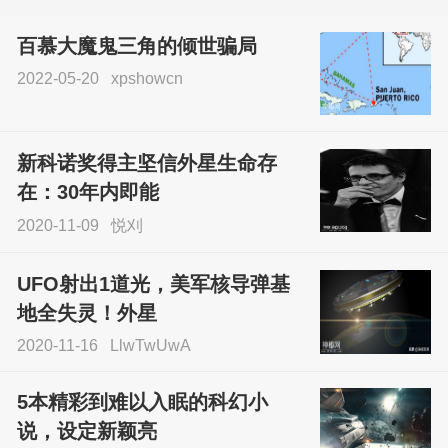
百慕大魔鬼三角的倾世骗局
2022-05-20
xpshowcn
尝试了各种见鬼方法却
不灵验？这就是原因！
新科诺奖得主坚信外星生命存
sskfn
在：30年内即能
2020-11-09
悦刈
UFO射出1道光，美军核导弹基
地全失灵！外星
2020-11-16
LlwTwUwA
5本精彩到难以入眠的科幻小
说，设定新颖亮