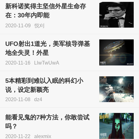
新科诺奖得主坚信外星生命存
sskfn
在：30年内即能
2020-11-09
悦刈
UFO射出1道光，美军核导弹基
地全失灵！外星
2020-11-16
LlwTwUwA
5本精彩到难以入眠的科幻小
说，设定新颖亮
2020-11-08
dz4
能看见鬼的7种方法，你敢尝试
吗？
2020-11-22
alexmix