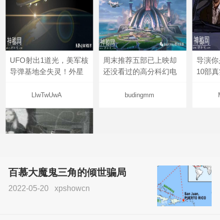
UFO射出1道光，美军核
周末推荐五部已上映却
导演你
导弹基地全失灵！外星
还没看过的高分科幻电
10部
LlwTwUwA
budingmm
百慕大魔鬼三角的倾世骗局
2022-05-20
xpshowcn
尝试了各种见鬼方法却
不灵验？这就是原因！