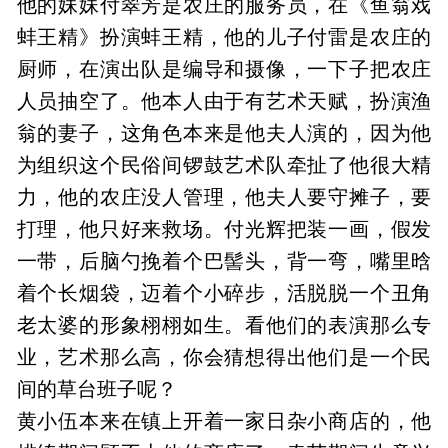
他的妹妹付翠芳是农庄的服务员，在《鱼翁戏
蚌王精》扮演蚌王精，他的儿子付雷是农庄的
厨师，在演出队是编导和摄像，一下子把农庄
人员抽空了。他本人由于有艺术天赋，扮演渔
翁的妻子，这角色本来是他夫人演的，因为他
为组织这个民俗间锣鼓艺术队牵扯了他很大精
力，他的农庄没人管理，他夫人要守摊子，要
打理，他只好来救场。付光辉把装一画，假发
一带，后脑勺挽着个巴髻头，背一弯，嘴里晗
着个长烟袋，迈着个小碎步，活脱脱一个丑角
老太婆的形象栩栩如生。看他们的表演那么专
业，艺术那么高，你会猜想得出他们是一个民
间的草台班子呢？
黄小伍本来在镇上开着一家日杂小商店的，他