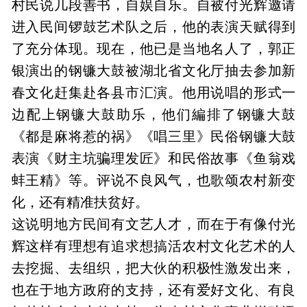
村民说几段善书，自娱自乐。自被付光辉邀请
进入民间锣鼓艺术队之后，他的表演天赋得到
了充分体现。现在，他已是当地名人了，郭正
银演出的钢镰大鼓被湖北省文化厅抽去参加新
春文化赶集赴各县市汇演。他用说唱的形式一
边配上钢镰大鼓助乐，他们編排了钢镰大鼓
《都是麻将惹的祸》《唱三里》民俗钢镰大鼓
表演《财主坑骗理发匠》和民俗故事《鱼翁戏
蚌王精》等。评说不良风气，也歌颂农村新变
化，还有精准扶贫好。
这说明地方民间有文艺人才，而在于有像付光
辉这样有理想有追求想搞活农村文化艺术的人
去挖掘、去组织，把大伙的积极性激发出来，
也在于地方政府的支持，还有爱好文化、有良