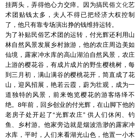
挂两头，弄得他心力交瘁。因为搞民俗
文化
艺
术团贴钱太多，夫人不得已把经济大权控制
了，他只有靠专场演出挣的钱维持运转。
为了补贴民俗艺术团的运转，付光辉还利用山
林自然风景发展乡村旅游，他的农庄周边美如
仙境，露家冲水库的高山湖泊自然风景，农庄
上游的樱花谷，有成片成片的野生樱桃树，每
到三月初，满山满谷的樱桃花开，简直成了花
山，迎风招展，艳若云霞，蔚为壮观，成为一
道独特的风景，前来饱览樱花的游客络绎不
绝。8年前，回乡创业的付光辉，在山脚下他的
老房子处开起了“光辉农庄” 供人们休闲、钓
鱼、乡村游。他家旁边就是烟波浩渺的露家冲
水库，平时，人们来看湖光山色，他置一小木