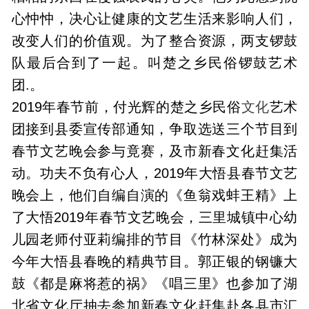
心忡忡，决心让健康的文艺生活来影响人们，
改变人们的价值观。为了整合资源，两支锣鼓
队最后合到了一起。叫楚之乡民俗锣鼓艺术
团.。
2019年春节前，付光辉的楚之乡民俗
文化
艺术
团接到县委宣传部通知，争取选送三个节目到
春节文艺晚会参与竟赛，及市新春文化赶集活
动。功夫不负有心人，2019年大悟县春节文艺
晚会上，他们自编自演的《鱼翁戏蚌王精》上
了大悟2019年春节文艺晚会，三里城镇中心幼
儿园老师付亚莉编排的节目《竹林深处》成为
今年大悟县春晚的精典节目。郭正银的钢镰大
鼓《都是麻将惹的祸》《唱三里》也参加了湖
北省文化厅抽去参加新春文化赶集赴各县市汇