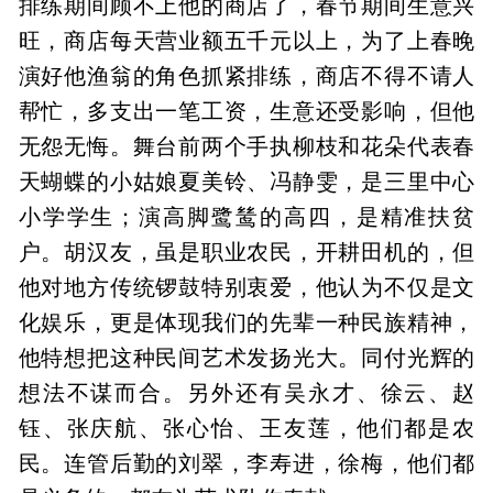
排练期间顾不上他的商店了，春节期间生意兴
旺，商店每天营业额五千元以上，为了上春晚
演好他渔翁的角色抓紧排练，商店不得不请人
帮忙，多支出一笔工资，生意还受影响，但他
无怨无悔。舞台前两个手执柳枝和花朵代表春
天蝴蝶的小姑娘夏美铃、冯静雯，是三里中心
小学学生；演高脚鹭鸶的高四，是精准扶贫
户。胡汉友，虽是职业农民，开耕田机的，但
他对地方传统锣鼓特别衷爱，他认为不仅是文
化娱乐，更是体现我们的先辈一种民族精神，
他特想把这种民间艺术发扬光大。同付光辉的
想法不谋而合。另外还有吴永才、徐云、赵
钰、张庆航、张心怡、王友莲，他们都是农
民。连管后勤的刘翠，李寿进，徐梅，他们都