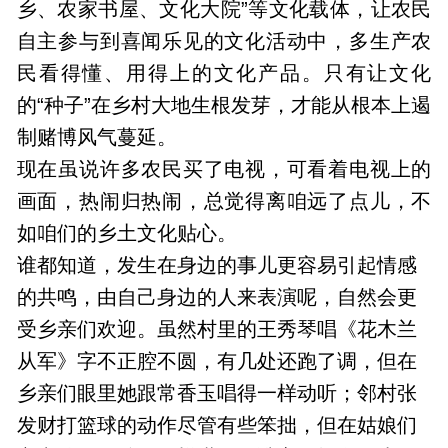
乡、农家书屋、文化大院”等文化载体，让农民
自主参与到喜闻乐见的文化活动中，多生产农
民看得懂、用得上的文化产品。只有让文化
的“种子”在乡村大地生根发芽，才能从根本上遏
制赌博风气蔓延。
现在虽说许多农民买了电视，可看着电视上的
画面，热闹归热闹，总觉得离咱远了点儿，不
如咱们的乡土文化贴心。
谁都知道，发生在身边的事儿更容易引起情感
的共鸣，由自己身边的人来表演呢，自然会更
受乡亲们欢迎。虽然村里的王秀琴唱《花木兰
从军》字不正腔不圆，有几处还跑了调，但在
乡亲们眼里她跟常香玉唱得一样动听；邻村张
发财打篮球的动作尽管有些笨拙，但在姑娘们