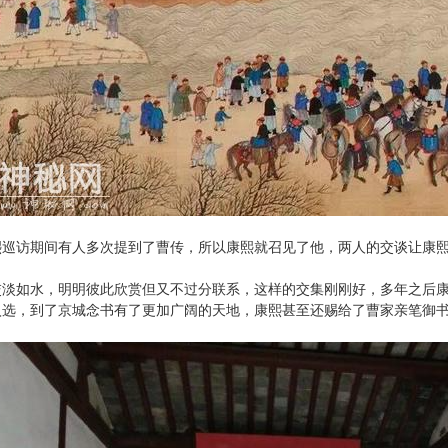
熙巡访期间有人多次提到了曹传，所以康熙就召见了他，两人的交谈让康
交淡如水，明明彼此欣赏但又不过分联系，这样的交集刚刚好，多年之后
选，到了京城念书有了更加广阔的天地，康熙甚至还赐给了曹家亲笔御书