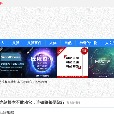
Q群
星人
灵异
灵异事件
人体
自然
神奇的生物
人文
慈禧和光绪根本不敢动它，连铁路都 ...
和光绪根本不敢动它，连铁路都要绕行
[复制链接]
示全部楼层