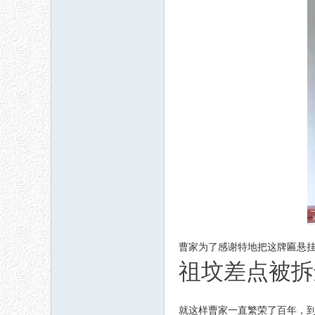
曹家为了感谢特地把这牌匾悬
祖坟差点被拆
就这样曹家一直繁荣了百年，