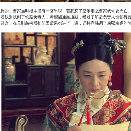
以反驳，曹家当时根本没有一官半职，若惹怒了皇帝那么曹家或许要灭亡
拿着钱财找到了铁路负责人，希望能通融通融，经过了解后负责人也觉得
财进宫，在见到慈禧后把前因后果都讲了一遍，还特意强调了康熙亲赐的