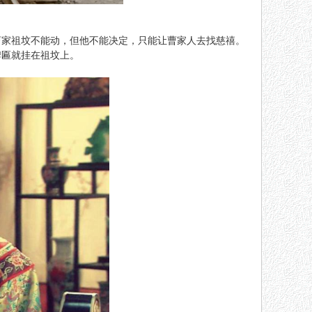
。
曹家祖坟不能动，但他不能决定，只能让曹家人去找慈禧。
牌匾就挂在祖坟上。