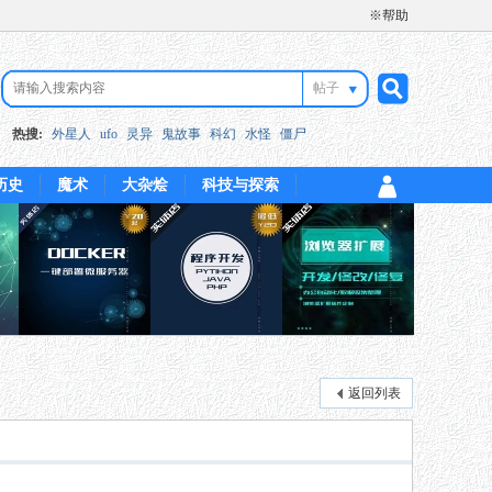
※帮助
帖子
搜
热搜:
外星人
ufo
灵异
鬼故事
科幻
水怪
僵尸
历史
魔术
大杂烩
科技与探索
索
返回列表