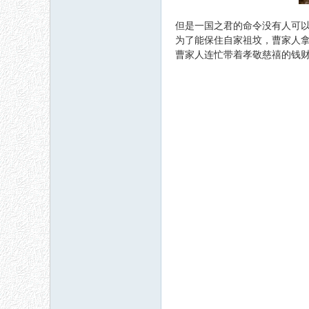
但是一国之君的命令没有人可
为了能保住自家祖坟，曹家人
曹家人连忙带着孝敬慈禧的钱