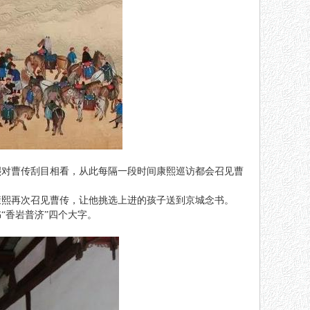
熙对曹传刮目相看，从此每隔一段时间康熙巡访都会召见曹
康熙再次召见曹传，让他挑选上进的孩子送到京城念书。
“香岩普济”四个大字。