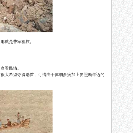
，那就是曹家祖坟。
走查看民情。
有很大希望夺得魁首，可惜由于体弱多病加上要照顾年迈的