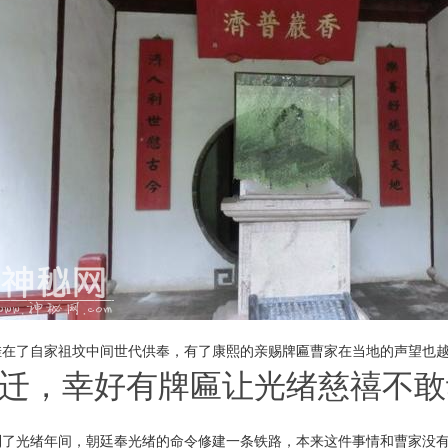
挂在了自家祖坟中间世代供奉，有了康熙的亲赐牌匾曹家在当地的声望也
迁，幸好有牌匾让光绪慈禧不敢
到了光绪年间，朝廷奉光绪的命令修建一条铁路，本来这件事情和曹家没