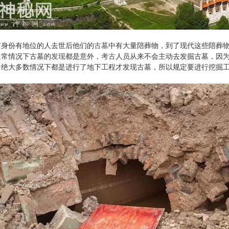
有身份有地位的人去世后他们的
古墓
中有大量陪葬物，到了现代这些陪葬
通常情况下古墓的
发现
都是意外，
考古
人员从来不会主动去发掘古墓，因
，绝大多数情况下都是进行了地下工程才发现古墓，所以规定要进行挖掘