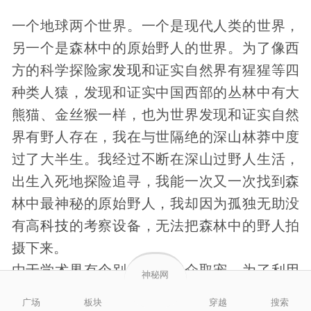
一个地球两个世界。一个是现代人类的世界，
另一个是森林中的原始野人的世界。为了像西
方的科学探险家
发现
和证实自然界有猩猩等四
种类人猿，发现和证实中国西部的丛林中有大
熊猫、金丝猴一样，也为世界发现和证实自然
界有野人存在，我在与世隔绝的深山林莽中度
过了大半生。我经过不断在深山过野人生活，
出生入死地探险追寻，我能一次又一次找到森
林中最神秘的原始野人，我却因为孤独无助没
有高
科技
的考察设备，无法把森林中的野人拍
摄下来。
由于学术界有个别人为了哗众取宠，为了利用
神秘网
社会关注的野人话题刷自己的存在感，一直主
广场
板块
穿越
搜索