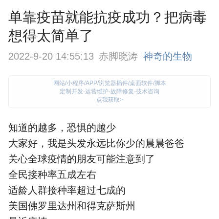
单靠疫苗就能抗疫成功？把病毒
想得太简单了
2022-9-20 14:55:13
赤脚晓涛
神奇的生物
网站/小程序/APP/浏览器插件/桌面软件/脚本
定制开发·运营维护·故障修复·技术咨询
点我获取>
知道的越多，恐惧的越少
大家好，我是头发永远比你少的晨晨爸爸
关心全球疫情的朋友可能注意到了
全民接种率五成左右
适龄人群接种率超过七成的
美国佛罗里达州和得克萨斯州