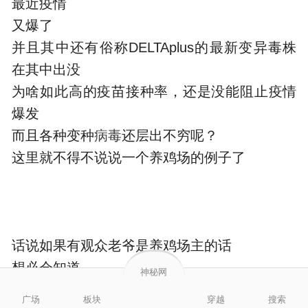
最近疫情
又爆了
并且其中还有俗称DELTAplus的最新变异毒株
在其中出没
为啥如此高的疫苗接种率，还是没能阻止疫情
爆发
而且各种变种
病毒
还层出不穷呢？
这里就不得不说说一个养鸡场的例子了
话说如果有观众老爷是养鸡场主的话
想必会知道
神秘网
有一种特别常见的鸡传染病
广场
板块
穿越
搜索