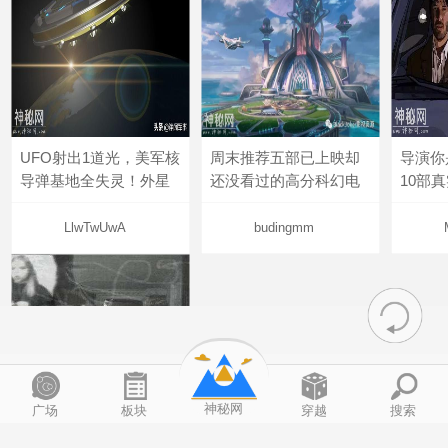
UFO射出1道光，美军核
周末推荐五部已上映却
导演你
导弹基地全失灵！外星
还没看过的高分科幻电
10部
LlwTwUwA
budingmm
百慕大魔鬼三角的倾世骗局
神秘网
广场
板块
穿越
搜索
2022-05-20
xpshowcn