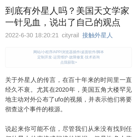
到底有外星人吗？美国天文学家
一针见血，说出了自己的观点
2022-6-30 18:20:21
cityrail
接触外星人
网站/小程序/APP/浏览器插件/桌面软件/脚本
定制开发·运营维护·故障修复·技术咨询
点我获取>
关于
外星人
的传言，在百十年来的时间里一直
经久不衰。尤其在2020年，美国五角大楼罕见
地主动对外公布了
ufo
的视频，并表示他们将要
彻查这个事件的根源。
说起来你可能不信，尽管我们从来没有找到任