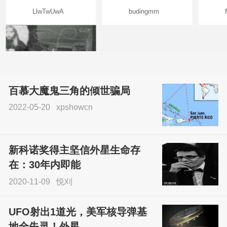
LlwTwUwA
budingmm
百慕大魔鬼三角的倾世骗局
2022-05-20
xpshowcn
尝试了各种见鬼方法却
不灵验？这就是原因！
新科诺奖得主坚信外星生命存
sskfn
在：30年内即能
2020-11-09
悦刈
UFO射出1道光，美军核导弹基
地全失灵！外星