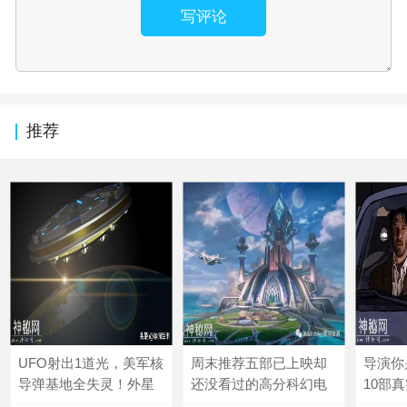
写评论
推荐
UFO射出1道光，美军核
周末推荐五部已上映却
导演你
导弹基地全失灵！外星
还没看过的高分科幻电
10部