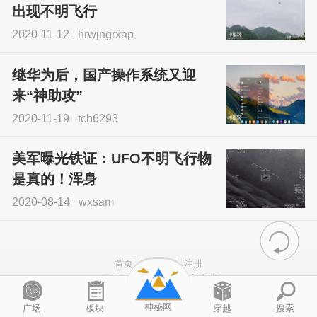
出现不明飞行
2020-11-12
hrwjngrxap
继华为后，国产操作系统又迎
来“神助攻”
2020-11-19
tch6293
美军曝光铁证：UFO不明飞行物
是真的！浑身
2020-08-14
wxsam
首页
|
登录
|
注册
手机版
|
电脑版
|
客户端
QQ客服
|
神秘网
|
辛树所有
神秘网
广场
板块
穿越
搜索
滇ICP备13004447号-1
|
滇公网安备 53032802000123号