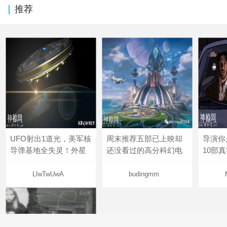
推荐
UFO射出1道光，美军核
周末推荐五部已上映却
导演你
导弹基地全失灵！外星
还没看过的高分科幻电
10部
LlwTwUwA
budingmm