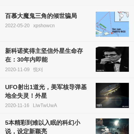
百慕大魔鬼三角的倾世骗局
2022-05-20
xpshowcn
尝试了各种见鬼方法却
不灵验？这就是原因！
新科诺奖得主坚信外星生命存
sskfn
在：30年内即能
2020-11-09
悦刈
UFO射出1道光，美军核导弹基
地全失灵！外星
2020-11-16
LlwTwUwA
5本精彩到难以入眠的科幻小
说，设定新颖亮