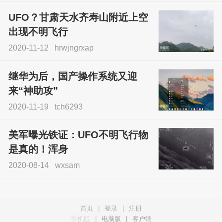
UFO？甘肃天水齐寿山附近上空
出现不明飞行
2020-11-12
hrwjngrxap
继华为后，国产操作系统又迎
来“神助攻”
2020-11-19
tch6293
美军曝光铁证：UFO不明飞行物
是真的！浑身
2020-08-14
wxsam
首页
|
登录
|
注册
手机版
|
电脑版
|
客户端