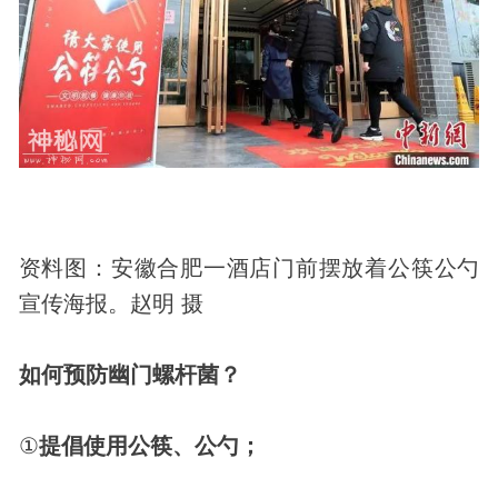
资料图：安徽合肥一酒店门前摆放着公筷公勺
宣传海报。赵明 摄
如何预防幽门螺杆菌？
①
提倡使用公筷、公勺；