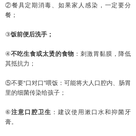
②餐具定期消毒、如果家人感染，一定要分
餐；
③
饭前便后洗手；
④
不吃生食或太烫的食物
：刺激胃黏膜，降低
其抵抗力；
⑤不要“口对口”喂饭：可能将大人口腔内、肠胃
里的细菌传染给孩子；
⑥
注意口腔卫生
：建议使用漱口水和抑菌牙
膏。