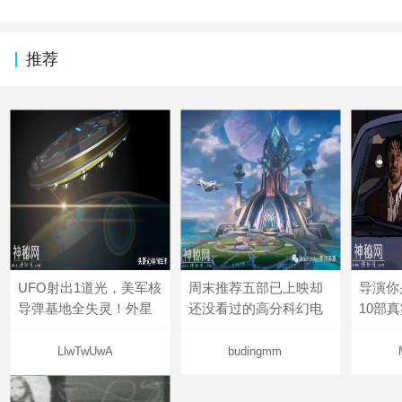
推荐
UFO射出1道光，美军核
周末推荐五部已上映却
导演你
导弹基地全失灵！外星
还没看过的高分科幻电
10部
LlwTwUwA
budingmm