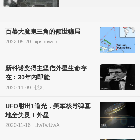
百慕大魔鬼三角的倾世骗局
2022-05-20
xpshowcn
尝试了各种见鬼方法却
不灵验？这就是原因！
新科诺奖得主坚信外星生命存
sskfn
在：30年内即能
2020-11-09
悦刈
UFO射出1道光，美军核导弹基
地全失灵！外星
2020-11-16
LlwTwUwA