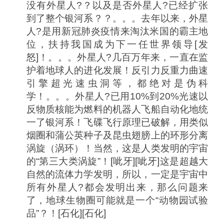
没有外星人?？以及是否外星人?已经扩张
到了整个银河系？？。。。去年以来，外星
人?是用新冠肺炎疫情来淘汰米国的霸主地
位，扶持我国成为下一任世界领导[发
怒]！。。。外星人?几百万年来，一直在监
护着地球人的进化发展！反引力反重力曲速
引擎超光速虫洞等，都绝对是伪科
学！。。。外星人?已用10%到20%光速以
反物质核能为燃料的机器人飞船自动化地统
一了银河系！飞碟飞行原理已破解，用类似
烟圈和蒲公英种子及昆虫翅膀上的环形分离
涡旋（涡环）！当然，这是人类发明的宇宙
的“第三大类涡旋”！[呲牙][呲牙]这是超越大
自然的流体力学发明，所以，一定是宇宙中
所有外星人?都会发明出来，那么问题来
了，地球生物圈可能就是一个“动物园试验
品”？！[石化][石化]