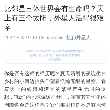
比邻星三体世界会有生命吗？天
上有三个太阳，外星人活得很艰
辛
2022-5-3 19:14:02
iamevin
接触外星人
网站/小程序/APP/浏览器插件/桌面软件/脚本
定制开发·运营维护·故障修复·技术咨询
点我获取>
你是否有这样的经历呢？夏天晴朗的夜晚坐在
乡村的小河边抬头仰望着浩瀚无垠的星空。看
着天上的银河和满天的繁星产生无限的遐
想，"我们的地球温暖而舒适，
宇宙
其它恒星的
周围也会是这样吗？它们那里也是不是有地球