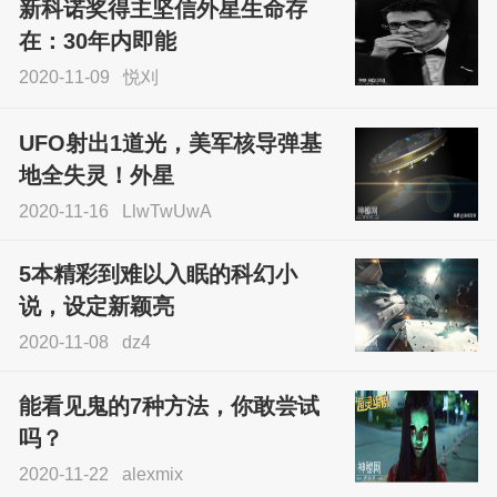
新科诺奖得主坚信外星生命存
sskfn
在：30年内即能
2020-11-09
悦刈
UFO射出1道光，美军核导弹基
地全失灵！外星
2020-11-16
LlwTwUwA
5本精彩到难以入眠的科幻小
说，设定新颖亮
2020-11-08
dz4
能看见鬼的7种方法，你敢尝试
吗？
2020-11-22
alexmix