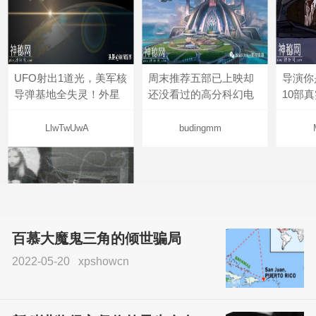
UFO射出1道光，美军核
周末推荐五部已上映却
导演你
导弹基地全失灵！外星
还没看过的高分科幻电
10部
LlwTwUwA
budingmm
百慕大魔鬼三角的倾世骗局
2022-05-20
xpshowcn
尝试了各种见鬼方法却
不灵验？这就是原因！