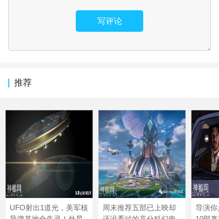
写评论
推荐
UFO射出1道光，美军核
周末推荐五部已上映却
导演你
导弹基地全失灵！外星
还没看过的高分科幻电
10部