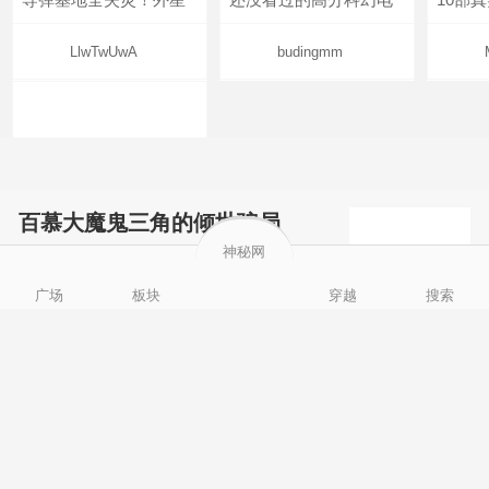
LlwTwUwA
budingmm
百慕大魔鬼三角的倾世骗局
神秘网
2022-05-20
xpshowcn
广场
板块
穿越
搜索
尝试了各种见鬼方法却
不灵验？这就是原因！
新科诺奖得主坚信外星生命存
sskfn
在：30年内即能
2020-11-09
悦刈
UFO射出1道光，美军核导弹基