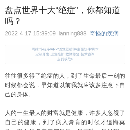
盘点世界十大“绝症”，你都知道
吗？
2022-4-17 15:39:09
lanning888
奇怪的疾病
网站/小程序/APP/浏览器插件/桌面软件/脚本
定制开发·运营维护·故障修复·技术咨询
点我获取>
往往很多得了
绝症
的人，到了生命最后一刻的
时候都会说，早知道以前我就应该多注意下自
己的
身体
。
人的一生最大的财富就是健康，许多人忽视了
自己的健康，到了病入膏肓的时候才追悔莫