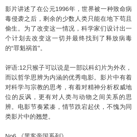
影片讲述了在公元1996年，世界被一种致命
病
毒
侵袭之后，剩余的少数人类只能在地下苟且
偷生。为了改变这一情况，科学家们设计出一
个计划去改变这一切并最终找到了释放病毒
的“罪魁祸首”。
评语:12只猴子可以说是一部以科幻片为外衣，
而以哲学思辨为内涵的优秀电影。影片中有着
对科学与宗教的思考，有着对精神分析权威地
位的反讽，更有对人类与
动物
之间关系的思
辨。电影节奏紧凑，情节跌宕起伏，不愧为同
类影片中的翘楚。
No6.《黑客帝国系列》