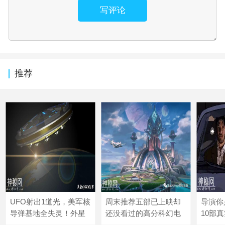
写评论
推荐
UFO射出1道光，美军核
周末推荐五部已上映却
导演你
导弹基地全失灵！外星
还没看过的高分科幻电
10部