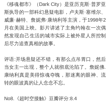
《移魂都市》（Dark City）是亚历克斯·普罗亚
斯执导的一部科幻悬疑电影，卢夫斯·塞维尔、
威廉·赫特、詹妮弗·康纳利等主演，于1998年2
月在美国上映。影片讲述了主角约翰在一次偶
然发现自己生活的城市实际上被
外星人
所控制
后尽力追查真相的故事。
评语:开场悬疑还不错，有那么点吊胃口，然后
当女主一出现，整个人就彻底沦陷了。詹妮佛.
康纳利真是美得惊魂夺魄，那迷离的眼神、流
转的眼波真的让人念念不忘。
No8.《超时空接触》豆瓣评分:8.4