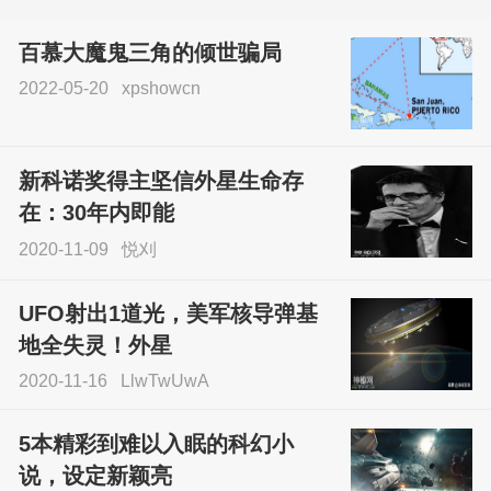
百慕大魔鬼三角的倾世骗局
2022-05-20
xpshowcn
尝试了各种见鬼方法却
不灵验？这就是原因！
新科诺奖得主坚信外星生命存
sskfn
在：30年内即能
2020-11-09
悦刈
UFO射出1道光，美军核导弹基
地全失灵！外星
2020-11-16
LlwTwUwA
5本精彩到难以入眠的科幻小
说，设定新颖亮