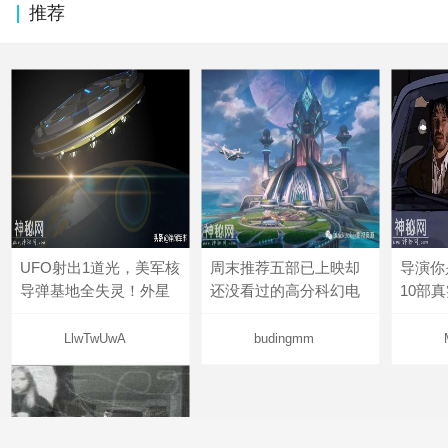
推荐
UFO射出1道光，美军核
周末推荐五部已上映却
导演你
导弹基地全失灵！外星
还没看过的高分科幻电
10部
LlwTwUwA
budingmm