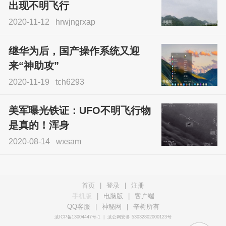
出现不明飞行
2020-11-12
hrwjngrxap
继华为后，国产操作系统又迎
来“神助攻”
2020-11-19
tch6293
美军曝光铁证：UFO不明飞行物
是真的！浑身
2020-08-14
wxsam
首页
|
登录
|
注册
手机版
|
电脑版
|
客户端
QQ客服
|
神秘网
|
辛树所有
滇ICP备13004447号-1
|
滇公网安备 53032802000123号