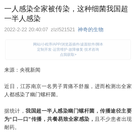
一人感染全家被传染，这种细菌我国超
一半人感染
2022-2-22 20:40:07
zlzl521521
神奇的生物
网站/小程序/APP/浏览器插件/桌面软件/脚本
定制开发·运营维护·故障修复·技术咨询
点我获取>
来源：央视新闻
近日，江苏南京一名男子胃痛不舒服，进而检测出全家
人都感染了幽门螺杆菌。
据统计，
我国超一半人感染幽门螺杆菌，传播途径主要
为
“口—口”传播，共餐易致全家感染，
且不少患者出现
耐药。