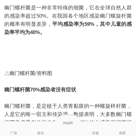
幽门螺杆菌是一种非常特殊的
细菌
，它在全球自然人群
的感染率超过50%。在我国各个地区感染幽门螺旋杆菌
的概率有明显差异，
平均感染率为59%，其中儿童的感
染率平均为40%。
△幽门螺杆菌/资料图
幽门螺杆菌70%感染者没有症状
幽门螺杆菌，是定植于人类胃黏膜的一种螺旋样杆菌，
人是它的唯一宿主和传染源。数据表明，大多数幽门螺
杆菌患者是在体检中
发现
的，有70%的人感染幽门螺杆
神秘网
菌后没有症状，
10%的人可能存在消化不良，10%~20%
广场
板块
穿越
搜索