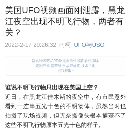
美国UFO视频画面刚泄露，黑龙
江夜空出现不明飞行物，两者有
关？
2022-2-17 20:26:32
南柯
UFO与USO
网站/小程序/APP/浏览器插件/桌面软件/脚本
定制开发·运营维护·故障修复·技术咨询
点我获取>
谁说
不明飞行物
只出现在美国上空？
近日，在黑龙江佳木斯的夜空中，有市民意外
看到一连串五光十色的不明物体，虽然当时也
拍摄了现场视频，但无奈摄像头根本捕获不了
这些不明飞行物原本五光十色的样子。