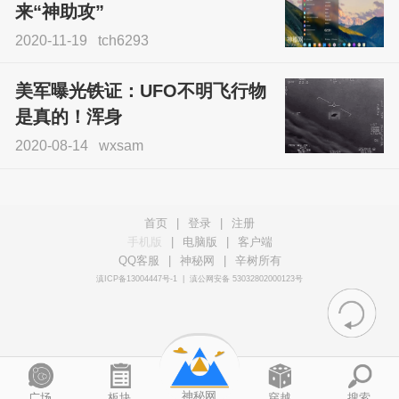
来“神助攻”
2020-11-19
tch6293
美军曝光铁证：UFO不明飞行物
是真的！浑身
2020-08-14
wxsam
首页
|
登录
|
注册
手机版
|
电脑版
|
客户端
QQ客服
|
神秘网
|
辛树所有
滇ICP备13004447号-1
|
滇公网安备 53032802000123号
神秘网
广场
板块
穿越
搜索