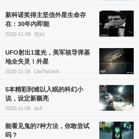
不灵验？这就是原因！
新科诺奖得主坚信外星生命存
sskfn
在：30年内即能
2020-11-09
悦刈
UFO射出1道光，美军核导弹基
地全失灵！外星
2020-11-16
LlwTwUwA
5本精彩到难以入眠的科幻小
说，设定新颖亮
2020-11-08
dz4
能看见鬼的7种方法，你敢尝试
吗？