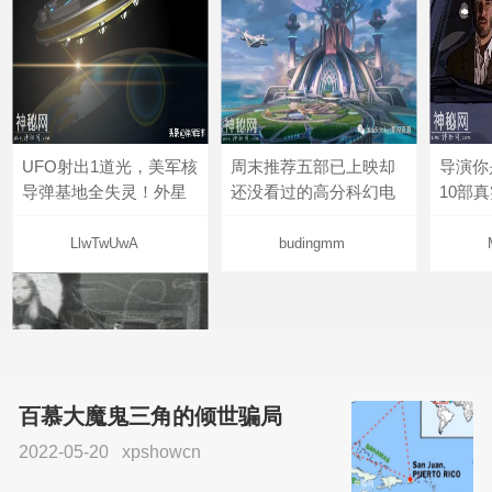
UFO射出1道光，美军核
周末推荐五部已上映却
导演你
导弹基地全失灵！外星
还没看过的高分科幻电
10部
LlwTwUwA
budingmm
百慕大魔鬼三角的倾世骗局
2022-05-20
xpshowcn
尝试了各种见鬼方法却