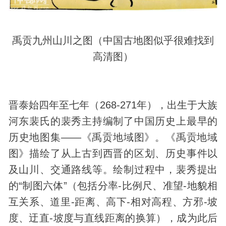
禹贡九州山川之图（中国古地图似乎很难找到
高清图）
晋泰始四年至七年（268-271年），出生于大族
河东裴氏的裴秀主持编制了中国
历史
上最早的
历史地图集——《禹贡地域图》。《禹贡地域
图》描绘了从上古到西晋的区划、历史事件以
及山川、交通路线等。绘制过程中，裴秀提出
的“制图六体”（包括分率-比例尺、准望-
地貌
相
互关系、道里-距离、高下-相对高程、方邪-坡
度、迂直-坡度与直线距离的换算），成为此后