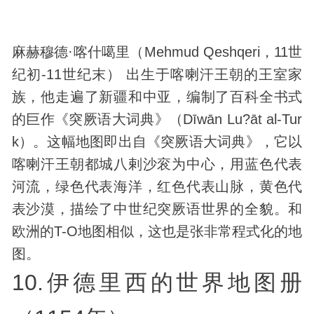
麻赫穆德·喀什噶里（Mehmud Qeshqeri，11世
纪初-11世纪末） 出生于喀喇汗王朝的王室家
族，他走遍了新疆和中亚，编制了百科全书式
的巨作《突厥语大词典》（Dīwān Lu?āt al-Tur
k）。这幅地图即出自《突厥语大词典》，它以
喀喇汗王朝都城八剌沙衮为中心，用蓝色代表
河流，绿色代表海洋，红色代表山脉，黄色代
表沙漠，描绘了中世纪突厥语世界的全貌。和
欧洲的T-O地图相似，这也是张非常程式化的地
图。
10.伊德里西的世界地图册