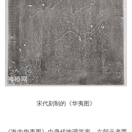
宋代刻制的《华夷图》
《海内华夷图》由唐代地理学家，六朝元老贾